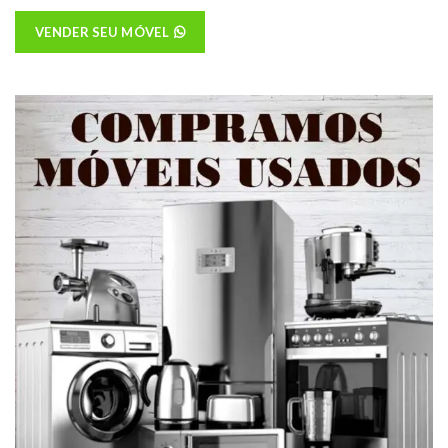
VENDER SEU MÓVEL