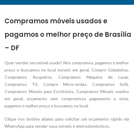
Compramos móveis usados e
pagamos o melhor preço de Brasília
– DF
Quer vender seu móvel usado? Nós compramos, pagamos o melhor
preço e buscamos no local móveis em geral, Compro Geladeiras,
Compramos Roupeiros, Compramos Maquina de Lavar,
Compramos TV, Compro Micro-ondas, Compramos Sofá,
Compramos Móveis para Escritórios, Compramos Móveis usados
em geral, orçamento sem compromisso pagamento a vista,
pagamos o melhor preço e buscamos no local.
Clique nos botões abaixo para solicitar um orçamento rápido via
WhatsApp para vender seus móveis e eletrodomésticos.