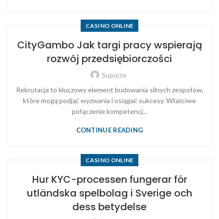
CASINO ONLINE
CityGambo Jak targi pracy wspierają
rozwój przedsiębiorczości
Suporte
Rekrutacja to kluczowy element budowania silnych zespołów,
które mogą podjąć wyzwania i osiągać sukcesy. Właściwe
połączenie kompetencj...
CONTINUE READING
CASINO ONLINE
Hur KYC-processen fungerar för
utländska spelbolag i Sverige och
dess betydelse