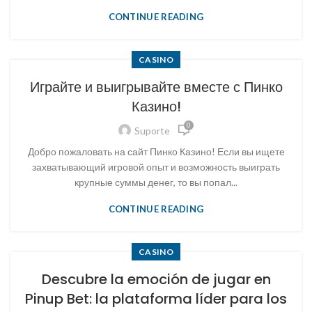
CONTINUE READING
CASINO
Играйте и выигрывайте вместе с Пинко
Казино!
0
Suporte
Добро пожаловать на сайт Пинко Казино! Если вы ищете
захватывающий игровой опыт и возможность выиграть
крупные суммы денег, то вы попал...
CONTINUE READING
CASINO
Descubre la emoción de jugar en
Pinup Bet: la plataforma líder para los