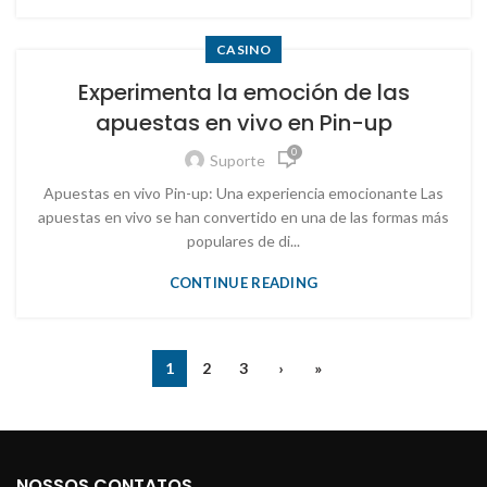
CASINO
Experimenta la emoción de las
apuestas en vivo en Pin-up
0
Suporte
Apuestas en vivo Pin-up: Una experiencia emocionante Las
apuestas en vivo se han convertido en una de las formas más
populares de di...
CONTINUE READING
1
2
3
›
»
NOSSOS CONTATOS