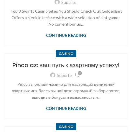
Suporte
Top 3 Swintt Casino Sites You Should Check Out GoldenBet
Offers a sleek interface with a wide selection of slot games
No current bonus...
CONTINUE READING
CASINO
Pinco az: ваш путь к азартному успеху!
0
Suporte
Pinco az: онлайн-казино для настоящих ценителей
азартных игр. Здесь вы найдете огромный выбор слотов,
выгодные бонусы и возможность и...
CONTINUE READING
CASINO