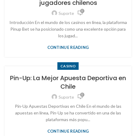
jugadores chilenos
0
Suporte
Introducción En el mundo de los casinos en línea, la plataforma
Pinup Bet se ha posicionado como una excelente opción para
los jugad...
CONTINUE READING
CASINO
Pin-Up: La Mejor Apuesta Deportiva en
Chile
0
Suporte
Pin-Up Apuestas Deportivas en Chile En el mundo de las
apuestas en línea, Pin-Up se ha convertido en una de las
plataformas más popu...
CONTINUE READING