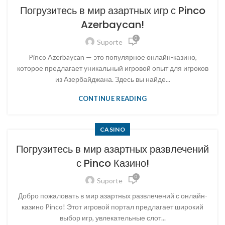
Погрузитесь в мир азартных игр с Pinco
Azerbaycan!
0
Suporte
Pinco Azerbaycan — это популярное онлайн-казино,
которое предлагает уникальный игровой опыт для игроков
из Азербайджана. Здесь вы найде...
CONTINUE READING
CASINO
Погрузитесь в мир азартных развлечений
с Pinco Казино!
0
Suporte
Добро пожаловать в мир азартных развлечений с онлайн-
казино Pinco! Этот игровой портал предлагает широкий
выбор игр, увлекательные слот...