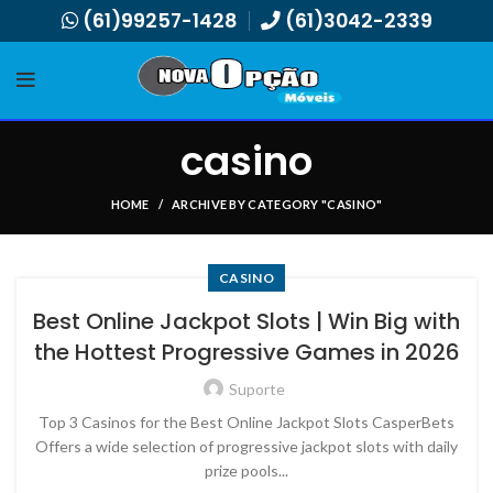
(61)99257-1428
(61)3042-2339
casino
HOME
ARCHIVE BY CATEGORY "CASINO"
CASINO
Best Online Jackpot Slots | Win Big with
the Hottest Progressive Games in 2026
Suporte
Top 3 Casinos for the Best Online Jackpot Slots CasperBets
Offers a wide selection of progressive jackpot slots with daily
prize pools...