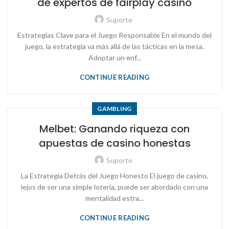
de expertos de fairplay casino
Suporte
Estrategias Clave para el Juego Responsable En el mundo del
juego, la estrategia va más allá de las tácticas en la mesa.
Adoptar un enf...
CONTINUE READING
GAMBLING
Melbet: Ganando riqueza con
apuestas de casino honestas
Suporte
La Estrategia Detrás del Juego Honesto El juego de casino,
lejos de ser una simple lotería, puede ser abordado con una
mentalidad estra...
CONTINUE READING