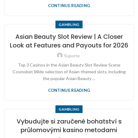
CONTINUE READING
GAMBLING
Asian Beauty Slot Review | A Closer
Look at Features and Payouts for 2026
Suporte
Top 3 Casinos in the Asian Beauty Slot Review Scene
Cosmobet Wide selection of Asian-themed slots, including
the popular Asian Beauty ...
CONTINUE READING
GAMBLING
Vybudujte si zaručené bohatství s
průlomovými kasino metodami