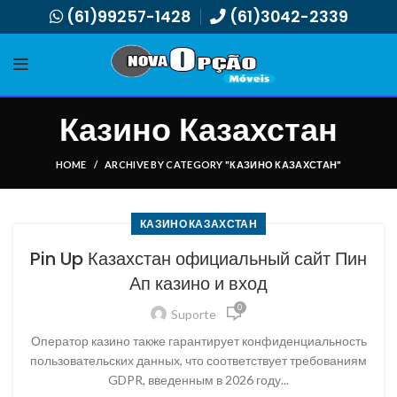
(61)99257-1428
(61)3042-2339
Казино Казахстан
HOME
ARCHIVE BY CATEGORY "КАЗИНО КАЗАХСТАН"
КАЗИНО КАЗАХСТАН
Pin Up Казахстан официальный сайт Пин
Ап казино и вход
0
Suporte
Оператор казино также гарантирует конфиденциальность
пользовательских данных, что соответствует требованиям
GDPR, введенным в 2026 году...