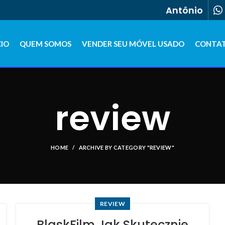
Antônio
CIO
QUEM SOMOS
VENDER SEU MÓVEL USADO
CONTA
review
HOME
ARCHIVE BY CATEGORY "REVIEW"
REVIEW
BlaskFilm Jak Skutecznie