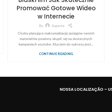
Promować Gotowe Wideo
w Internecie
By
Suporte
Osoby planujące maksymalizację zasięgów swoich
materiałów powinny skupić się na skutecznych
kampaniach youtube. Kluczem do sukcesu jest...
CONTINUE READING
NOSSA LOCALIZAÇÃO – U