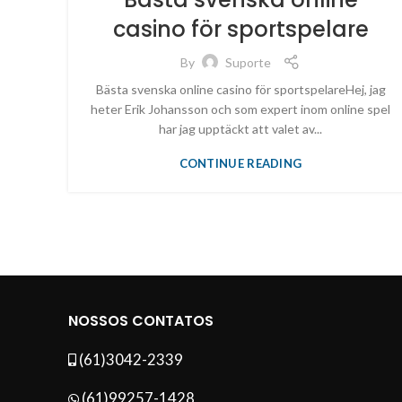
casino för sportspelare
By
Suporte
Bästa svenska online casino för sportspelareHej, jag
heter Erik Johansson och som expert inom online spel
har jag upptäckt att valet av...
CONTINUE READING
NOSSOS CONTATOS
(61)3042-2339
(61)99257-1428