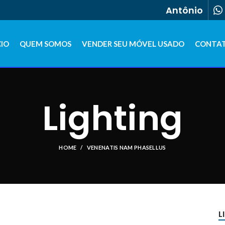
Antônio
CIO
QUEM SOMOS
VENDER SEU MÓVEL USADO
CONTA
Lighting
HOME
VENENATIS NAM PHASELLUS
ACCESSORIES
DECOR
FURNITURE
KITCHEN
L