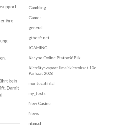
nsupport.
Gambling
Games
er ihre
general
gtbetfr net
rung
IGAMING
en.
Kasyno Online Płatność Blik
Kierrätysvapaat Ilmaiskierrokset 10e –
Parhaat 2026
ührt kein
montecatini.cl
üft. Damit
my_texts
al
New Casino
News
niam.cl