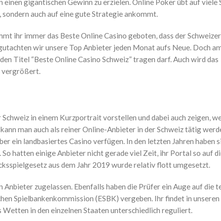
n einen gigantischen Gewinn zu erzielen. Online Poker übt auf viele 
ck, sondern auch auf eine gute Strategie ankommt.
ommt ihr immer das Beste Online Casino geboten, dass der Schweize
begutachten wir unsere Top Anbieter jeden Monat aufs Neue. Doch a
 den Titel “Beste Online Casino Schweiz” tragen darf. Auch wird das
 vergrößert.
 Schweiz in einem Kurzportrait vorstellen und dabei auch zeigen, w
 kann man auch als reiner Online-Anbieter in der Schweiz tätig werd
ber ein landbasiertes Casino verfügen. In den letzten Jahren haben s
 hatten einige Anbieter nicht gerade viel Zeit, ihr Portal so auf di
ücksspielgesetz aus dem Jahr 2019 wurde relativ flott umgesetzt.
 Anbieter zugelassen. Ebenfalls haben die Prüfer ein Auge auf die t
schen Spielbankenkommission (ESBK) vergeben. Ihr findet in unseren
 Wetten in den einzelnen Staaten unterschiedlich reguliert.