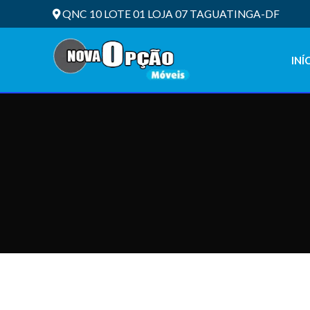
QNC 10 LOTE 01 LOJA 07 TAGUATINGA-DF
INÍ