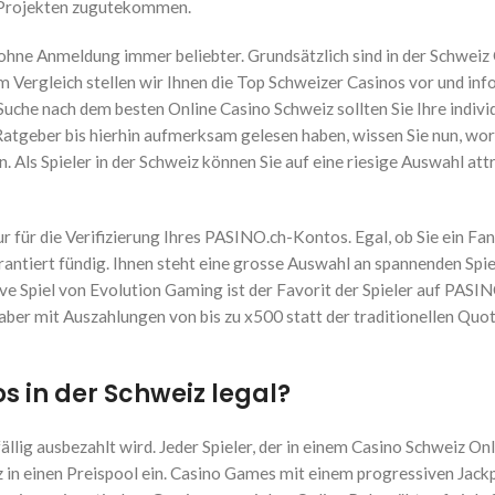
n Projekten zugutekommen.
ohne Anmeldung immer beliebter. Grundsätzlich sind in der Schweiz
rem Vergleich stellen wir Ihnen die Top Schweizer Casinos vor und in
r Suche nach dem besten Online Casino Schweiz sollten Sie Ihre indivi
 Ratgeber bis hierhin aufmerksam gelesen haben, wissen Sie nun, wo
 Als Spieler in der Schweiz können Sie auf eine riesige Auswahl att
 für die Verifizierung Ihres PASINO.ch-Kontos. Egal, ob Sie ein Fan
antiert fündig. Ihnen steht eine grosse Auswahl an spannenden Spie
ve Spiel von Evolution Gaming ist der Favorit der Spieler auf PASIN
, aber mit Auszahlungen von bis zu x500 statt der traditionellen Quo
s in der Schweiz legal?
ällig ausbezahlt wird. Jeder Spieler, der in einem Casino Schweiz Onl
 in einen Preispool ein. Casino Games mit einem progressiven Jack