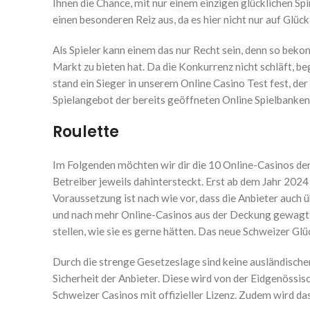
Ihnen die Chance, mit nur einem einzigen glücklichen Spi
einen besonderen Reiz aus, da es hier nicht nur auf Glü
Als Spieler kann einem das nur Recht sein, denn so bek
Markt zu bieten hat. Da die Konkurrenz nicht schläft, 
stand ein Sieger in unserem Online Casino Test fest, der
Spielangebot der bereits geöffneten Online Spielbanken
Roulette
Im Folgenden möchten wir dir die 10 Online-Casinos der
Betreiber jeweils dahintersteckt. Erst ab dem Jahr 2024
Voraussetzung ist nach wie vor, dass die Anbieter auch ü
und nach mehr Online-Casinos aus der Deckung gewagt. So
stellen, wie sie es gerne hätten. Das neue Schweizer Gl
Durch die strenge Gesetzeslage sind keine ausländischen
Sicherheit der Anbieter. Diese wird von der Eidgenössi
Schweizer Casinos mit offizieller Lizenz. Zudem wird das