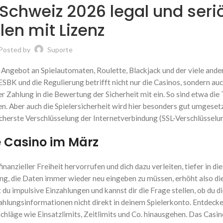
Schweiz 2026 legal und seri
len mit Lizenz
Posted by
Suporte
 Angebot an Spielautomaten, Roulette, Blackjack und der viele ander
SBK und die Regulierung betrifft nicht nur die Casinos, sondern auc
 der Zahlung in die Bewertung der Sicherheit mit ein. So sind etwa di
n. Aber auch die Spielersicherheit wird hier besonders gut umgesetz
icherste Verschlüsselung der Internetverbindung (SSL-Verschlüsselun
e Casino im März
nanzieller Freiheit hervorrufen und dich dazu verleiten, tiefer in di
dung, die Daten immer wieder neu eingeben zu müssen, erhöht also di
du impulsive Einzahlungen und kannst dir die Frage stellen, ob du d
Zahlungsinformationen nicht direkt in deinem Spielerkonto. Entdecke
chläge wie Einsatzlimits, Zeitlimits und Co. hinausgehen. Das Casin