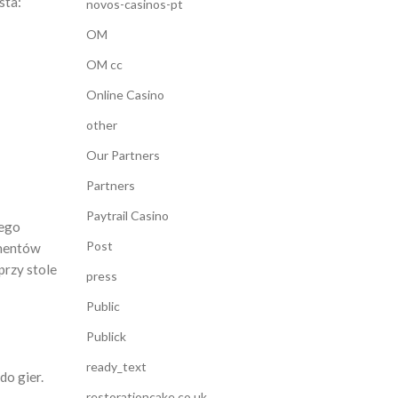
sta:
novos-casinos-pt
OM
OM cc
Online Casino
other
Our Partners
Partners
Paytrail Casino
dego
Post
ementów
przy stole
press
Public
Publick
ready_text
do gier.
restorationcake.co.uk