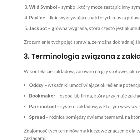
Wild Symbol
– symbol, który może zastąpić inny sym
Payline
– linie wygrywające, na których muszą pojaw
Jackpot
– główna wygrana, która często jest akumul
Zrozumienie tych pojęć sprawia, że można dokładniej śle
3. Terminologia związana z zak
W kontekście zakładów, zarówno na gry stołowe, jak i w
Oddsy
– wskaźniki umożliwiające określenie potencja
Bookmaker
– osoba lub firma, która przyjmuje zakład
Pari-mutuel
– system zakładów, w którym wszyscy s
Spread
– różnica pomiędzy dwiema teamami, na której
Znajomość tych terminów ma kluczowe znaczenie dla ty
zakładami.