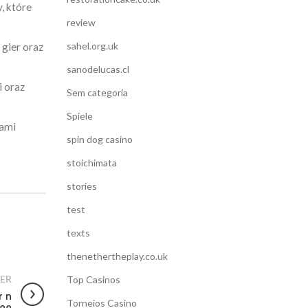
, które
review
sahel.org.uk
 gier oraz
sanodelucas.cl
i oraz
Sem categoria
Spiele
jami
spin dog casino
stoichimata
stories
test
texts
thenethertheplay.co.uk
ER
Top Casinos
r n
Torneios Casino