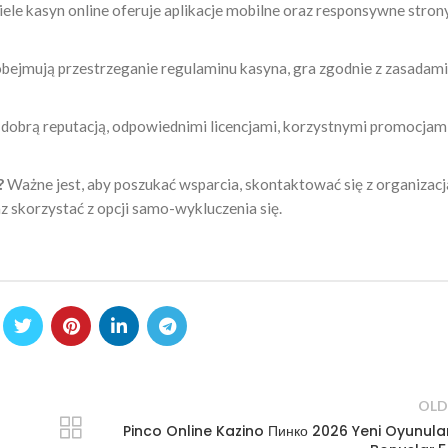
iele kasyn online oferuje aplikacje mobilne oraz responsywne strony
bejmują przestrzeganie regulaminu kasyna, gra zgodnie z zasadami
dobrą reputacją, odpowiednimi licencjami, korzystnymi promocjam
?
Ważne jest, aby poszukać wsparcia, skontaktować się z organizac
skorzystać z opcji samo-wykluczenia się.
OLD
Pinco Online Kazino Пинко 2026 Yeni Oyunula