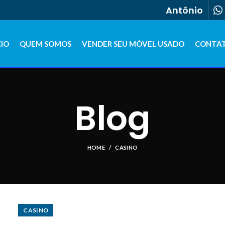
Antônio
CIO
QUEM SOMOS
VENDER SEU MÓVEL USADO
CONTA
Blog
HOME
CASINO
CASINO