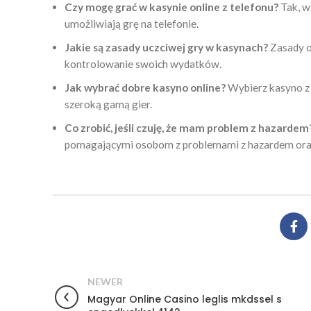
Czy mogę grać w kasynie online z telefonu?
Tak, w
umożliwiają grę na telefonie.
Jakie są zasady uczciwej gry w kasynach?
Zasady o
kontrolowanie swoich wydatków.
Jak wybrać dobre kasyno online?
Wybierz kasyno z 
szeroką gamą gier.
Co zrobić, jeśli czuję, że mam problem z hazardem
pomagającymi osobom z problemami z hazardem oraz 
NEWER
Magyar Online Casino leglis mkdssel s