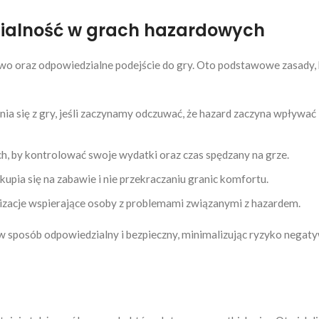
zialność w grach hazardowych
o oraz odpowiedzialne podejście do gry. Oto podstawowe zasady,
a się z gry, jeśli zaczynamy odczuwać, że hazard zaczyna wpływać
, by kontrolować swoje wydatki oraz czas spędzany na grze.
kupia się na zabawie i nie przekraczaniu granic komfortu.
ganizacje wspierające osoby z problemami związanymi z hazardem.
w sposób odpowiedzialny i bezpieczny, minimalizując ryzyko negat