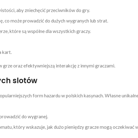
wistości, aby zniechęcić przeciwników do gry.
ę, co może prowadzić do dużych wygranych lub strat.
rze, które są wspólne dla wszystkich graczy.
 kart.
 grze oraz efektywniejszą interakcję z innymi graczami.
ych slotów
jpopularniejszych form hazardu w polskich kasynach. Własne unikaln
 prowadzić do wygranej.
matu, który wskazuje, jak dużo pieniędzy gracze mogą oczekiwać 