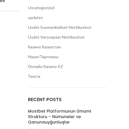
588
Uncategorized
updates
Uudet Suomenkieliset Nettikasinot
Uudet Verovapaat Nettikasinot
Казино Казахстан
Наши Партнеры
Онлайн Казино KZ
Текста
RECENT POSTS
Mostbet Platformunun Ümumi
Strukturu – Nümunələr və
Qanunauyğunluqlar