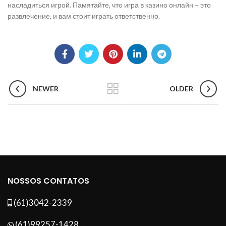
насладиться игрой. Памятайте, что игра в казино онлайн – это
развлечение, и вам стоит играть ответственно.
NEWER
OLDER
NOSSOS CONTATOS
(61)3042-2339
(61)99257-1428