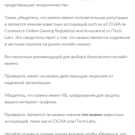
предотвращает мошенничество.
Также, убедитесь, что казино имеет положительную репутацию
и является членом известных ассоциаций,such as eCOGRA (e-
Commerce Online Gaming Regulation and Assurance) or iTech
Labs. Это свидетельствует о том, что казино является надежным
и честным игроком на рынке онлайн-казино.
Вот несколько рекомендаций для выбора безопасного онлайн-
казино:
Проверьте, имеет ли казино действующую лицензию от
надежной организации.
Убедитесь, что казино имеет SSL-шифрование для защиты
вашего интернет-трафика.
Проверьте, является ли казино членом
топ казино
известных
ассоциаций, таких как eCOGRA или iTech Labs.
Читайте отзывы и оценки других игроков, чтобы убедиться, что