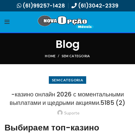
(61)99257-1428
(61)3042-2339
Blog
HOME
SEM CATEGORIA
SEM CATEGORIA
-казино онлайн 2026 с моментальными
выплатами и щедрыми акциями.5185 (2)
Suporte
Выбираем топ-казино