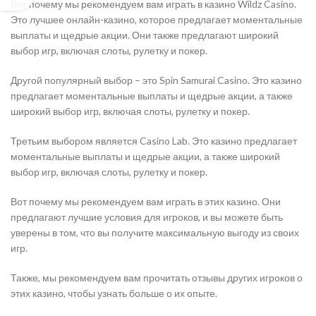
Вот почему мы рекомендуем вам играть в казино Wildz Casino.
Это лучшее онлайн-казино, которое предлагает моментальные
выплаты и щедрые акции. Они также предлагают широкий
выбор игр, включая слоты, рулетку и покер.
Другой популярный выбор – это Spin Samurai Casino. Это казино
предлагает моментальные выплаты и щедрые акции, а также
широкий выбор игр, включая слоты, рулетку и покер.
Третьим выбором является Casino Lab. Это казино предлагает
моментальные выплаты и щедрые акции, а также широкий
выбор игр, включая слоты, рулетку и покер.
Вот почему мы рекомендуем вам играть в этих казино. Они
предлагают лучшие условия для игроков, и вы можете быть
уверены в том, что вы получите максимальную выгоду из своих
игр.
Также, мы рекомендуем вам прочитать отзывы других игроков о
этих казино, чтобы узнать больше о их опыте.