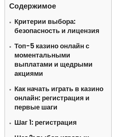
Содержимое
Критерии выбора:
безопасность и лицензия
Топ-5 казино онлайн с
моментальными
выплатами и щедрыми
акциями
Как начать играть в казино
онлайн: регистрация и
первые шаги
Шаг 1: регистрация