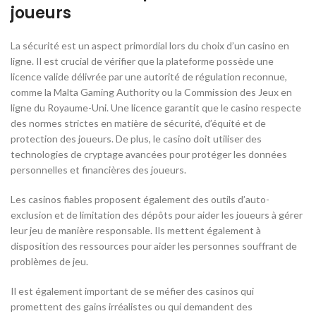
joueurs
La sécurité est un aspect primordial lors du choix d’un casino en
ligne. Il est crucial de vérifier que la plateforme possède une
licence valide délivrée par une autorité de régulation reconnue,
comme la Malta Gaming Authority ou la Commission des Jeux en
ligne du Royaume-Uni. Une licence garantit que le casino respecte
des normes strictes en matière de sécurité, d’équité et de
protection des joueurs. De plus, le casino doit utiliser des
technologies de cryptage avancées pour protéger les données
personnelles et financières des joueurs.
Les casinos fiables proposent également des outils d’auto-
exclusion et de limitation des dépôts pour aider les joueurs à gérer
leur jeu de manière responsable. Ils mettent également à
disposition des ressources pour aider les personnes souffrant de
problèmes de jeu.
Il est également important de se méfier des casinos qui
promettent des gains irréalistes ou qui demandent des