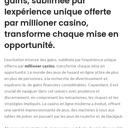
gains, sublimée par
lexpérience unique offerte
par millioner casino,
transforme chaque mise en
opportunité.
L’excitation intense des gains, sublimée par l’expérience unique
offerte par
millioner casino
, transforme chaque mise en
opportunité. Le monde des jeux de hasard en ligne attire de plus
en plus de personnes, à la recherche de divertissement et,
espérons-le, de gains financiers considérables. Cependant, il est
crucial de naviguer dans cet univers avec prudence et
discernement, en comprenant les mécanismes, les risques et les
stratégies impliqués. Le casino en ligne moderne a évolué, offrant
une variété impressionnante de jeux, des machines à sous aux
tables de poker, en passant par les jeux de roulette et de blackjack.