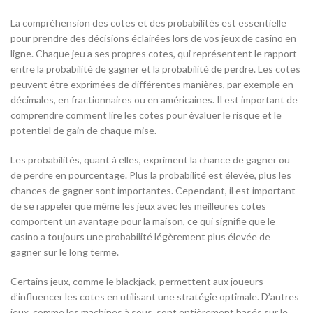
La compréhension des cotes et des probabilités est essentielle
pour prendre des décisions éclairées lors de vos jeux de casino en
ligne. Chaque jeu a ses propres cotes, qui représentent le rapport
entre la probabilité de gagner et la probabilité de perdre. Les cotes
peuvent être exprimées de différentes manières, par exemple en
décimales, en fractionnaires ou en américaines. Il est important de
comprendre comment lire les cotes pour évaluer le risque et le
potentiel de gain de chaque mise.
Les probabilités, quant à elles, expriment la chance de gagner ou
de perdre en pourcentage. Plus la probabilité est élevée, plus les
chances de gagner sont importantes. Cependant, il est important
de se rappeler que même les jeux avec les meilleures cotes
comportent un avantage pour la maison, ce qui signifie que le
casino a toujours une probabilité légèrement plus élevée de
gagner sur le long terme.
Certains jeux, comme le blackjack, permettent aux joueurs
d’influencer les cotes en utilisant une stratégie optimale. D’autres
jeux, comme les machines à sous, sont entièrement basés sur le