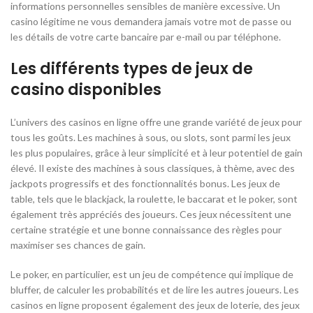
informations personnelles sensibles de manière excessive. Un
casino légitime ne vous demandera jamais votre mot de passe ou
les détails de votre carte bancaire par e-mail ou par téléphone.
Les différents types de jeux de
casino disponibles
L’univers des casinos en ligne offre une grande variété de jeux pour
tous les goûts. Les machines à sous, ou slots, sont parmi les jeux
les plus populaires, grâce à leur simplicité et à leur potentiel de gain
élevé. Il existe des machines à sous classiques, à thème, avec des
jackpots progressifs et des fonctionnalités bonus. Les jeux de
table, tels que le blackjack, la roulette, le baccarat et le poker, sont
également très appréciés des joueurs. Ces jeux nécessitent une
certaine stratégie et une bonne connaissance des règles pour
maximiser ses chances de gain.
Le poker, en particulier, est un jeu de compétence qui implique de
bluffer, de calculer les probabilités et de lire les autres joueurs. Les
casinos en ligne proposent également des jeux de loterie, des jeux