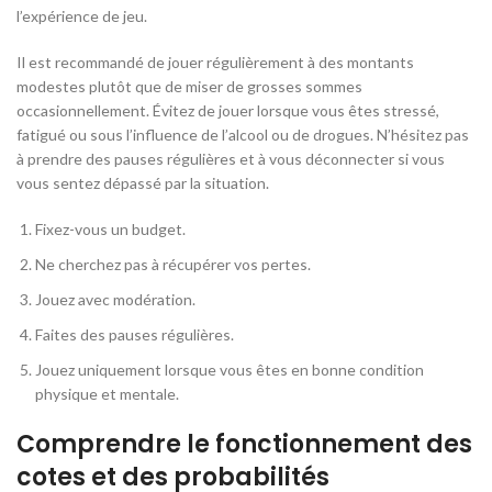
l’expérience de jeu.
Il est recommandé de jouer régulièrement à des montants
modestes plutôt que de miser de grosses sommes
occasionnellement. Évitez de jouer lorsque vous êtes stressé,
fatigué ou sous l’influence de l’alcool ou de drogues. N’hésitez pas
à prendre des pauses régulières et à vous déconnecter si vous
vous sentez dépassé par la situation.
Fixez-vous un budget.
Ne cherchez pas à récupérer vos pertes.
Jouez avec modération.
Faites des pauses régulières.
Jouez uniquement lorsque vous êtes en bonne condition
physique et mentale.
Comprendre le fonctionnement des
cotes et des probabilités