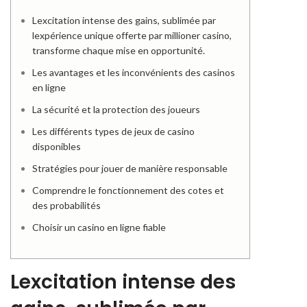
Lexcitation intense des gains, sublimée par
lexpérience unique offerte par millioner casino,
transforme chaque mise en opportunité.
Les avantages et les inconvénients des casinos
en ligne
La sécurité et la protection des joueurs
Les différents types de jeux de casino
disponibles
Stratégies pour jouer de manière responsable
Comprendre le fonctionnement des cotes et
des probabilités
Choisir un casino en ligne fiable
Lexcitation intense des