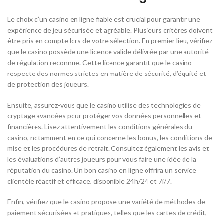
Le choix d’un casino en ligne fiable est crucial pour garantir une
expérience de jeu sécurisée et agréable. Plusieurs critères doivent
être pris en compte lors de votre sélection. En premier lieu, vérifiez
que le casino possède une licence valide délivrée par une autorité
de régulation reconnue. Cette licence garantit que le casino
respecte des normes strictes en matière de sécurité, d’équité et
de protection des joueurs.
Ensuite, assurez-vous que le casino utilise des technologies de
cryptage avancées pour protéger vos données personnelles et
financières. Lisez attentivement les conditions générales du
casino, notamment en ce qui concerne les bonus, les conditions de
mise et les procédures de retrait. Consultez également les avis et
les évaluations d’autres joueurs pour vous faire une idée de la
réputation du casino. Un bon casino en ligne offrira un service
clientèle réactif et efficace, disponible 24h/24 et 7j/7.
Enfin, vérifiez que le casino propose une variété de méthodes de
paiement sécurisées et pratiques, telles que les cartes de crédit,