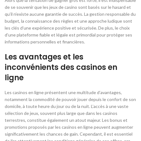
Alors que la tentation de gagner gros est forte, il est indispensable
de se souvenir que les jeux de casino sont basés sur le hasard et
qu’il n’existe aucune garantie de succès. La gestion responsable du
budget, la connaissance des règles et une approche ludique sont
les clés d’une expérience positive et sécurisée. De plus, le choix
d’une plateforme fiable et légale est primordial pour protéger ses
informations personnelles et financières.
Les avantages et les
inconvénients des casinos en
ligne
Les casinos en ligne présentent une multitude d’avantages,
notamment la commodité de pouvoir jouer depuis le confort de son
domicile, à toute heure du jour ou de la nuit. L’accès à une vaste
sélection de jeux, souvent plus large que dans les casinos
terrestres, constitue également un atout majeur. Les bonus et
promotions proposés par les casinos en ligne peuvent augmenter
significativement les chances de gain. Cependant, il est essentiel
de lire attentivement les conditions générales de ces offres, car