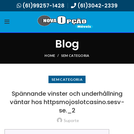
(61)99257-1428
(61)3042-2339
Blog
HOME
SEM CATEGORIA
SEM CATEGORIA
Spännande vinster och underhållning
väntar hos httpsmojoslotcasino.sesv-
se._2
Suporte