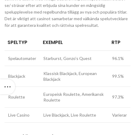
se/ strävar efter att erbjuda sina kunder en mångsidig
spelupplevelse med regelbundna tillägg av nya och populära titlar.
Det är viktigt att casinot samarbetar med välkända spelutvecklare
för att garantera kvalitet och rättvisa spelresultat.
SPELTYP
EXEMPEL
RTP
Spelautomater
Starburst, Gonzo’s Quest
96.1%
Klassisk Blackjack, European
Blackjack
99.5%
Blackjack
Europeisk Roulette, Amerikansk
Roulette
97.3%
Roulette
Live Casino
Live Blackjack, Live Roulette
Varierar