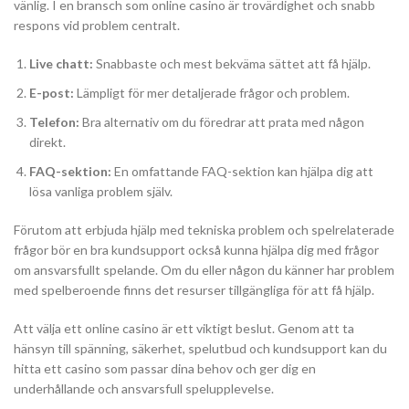
vänlig. I en bransch som online casino är trovärdighet och snabb
respons vid problem centralt.
Live chatt:
Snabbaste och mest bekväma sättet att få hjälp.
E-post:
Lämpligt för mer detaljerade frågor och problem.
Telefon:
Bra alternativ om du föredrar att prata med någon
direkt.
FAQ-sektion:
En omfattande FAQ-sektion kan hjälpa dig att
lösa vanliga problem själv.
Förutom att erbjuda hjälp med tekniska problem och spelrelaterade
frågor bör en bra kundsupport också kunna hjälpa dig med frågor
om ansvarsfullt spelande. Om du eller någon du känner har problem
med spelberoende finns det resurser tillgängliga för att få hjälp.
Att välja ett online casino är ett viktigt beslut. Genom att ta
hänsyn till spänning, säkerhet, spelutbud och kundsupport kan du
hitta ett casino som passar dina behov och ger dig en
underhållande och ansvarsfull spelupplevelse.