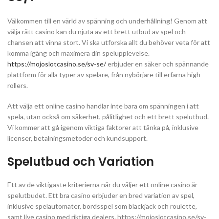
Välkommen till en värld av spänning och underhållning! Genom att
välja rätt casino kan du njuta av ett brett utbud av spel och
chansen att vinna stort. Vi ska utforska allt du behöver veta för att
komma igång och maximera din spelupplevelse.
https://mojoslotcasino.se/sv-se/
erbjuder en säker och spännande
plattform för alla typer av spelare, från nybörjare till erfarna high
rollers.
Att välja ett online casino handlar inte bara om spänningen i att
spela, utan också om säkerhet, pålitlighet och ett brett spelutbud.
Vi kommer att gå igenom viktiga faktorer att tänka på, inklusive
licenser, betalningsmetoder och kundsupport.
Spelutbud och Variation
Ett av de viktigaste kriterierna när du väljer ett online casino är
spelutbudet. Ett bra casino erbjuder en bred variation av spel,
inklusive spelautomater, bordsspel som blackjack och roulette,
samt live casino med riktiga dealers. https://mojoslotcasino.se/sv-