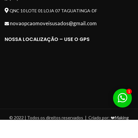
QNC 10 LOTE 01 LOJA 07 TAGUATINGA-DF
novaopcaomoveisusados@gmail.com
NOSSA LOCALIZAÇÃO – USE O GPS
1
© 2022 | Todos os direitos reservados | Criado por: ❤️
Making
Digital
| Criação de Sites DF
Aceitamos todos os Cartões