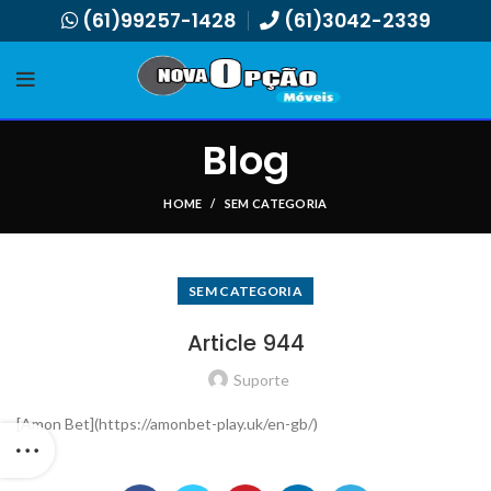
(61)99257-1428
(61)3042-2339
Blog
HOME
SEM CATEGORIA
SEM CATEGORIA
Article 944
Suporte
[Amon Bet](https://amonbet-play.uk/en-gb/)