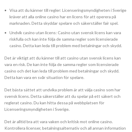
Visa att du känner till regler: Licenseringsmyndigheten i Sverige
kräver att alla online casino har en licens för att operera på
marknaden. Detta skyddar spelare och säkerställer fair spel.
Undvik casino utan licens: Casino utan svensk licens kan vara
riskfulla och kan inte följa de samma regler som licensierade
casino. Detta kan leda till problem med betalningar och skydd.
Det är viktigt att du känner till att casino utan svensk licens kan
vara en risk. De kan inte följa de samma regler som licensierade
casino och det kan leda till problem med betalningar och skydd.
Detta kan vara en svår situation för spelare.
Det bästa sättet att undvika problem är att välja casino som har
svensk licens. Detta säkerställer att du spelar på ett säkert och
reglerat casino. Du kan hitta dessa på webbplatsen för
Licenseringsmyndigheten i Sverige.
Det är alltid bra att vara vaken och kritisk mot online casino.
Kontrollera licenser, betalningsalternativ och all annan information