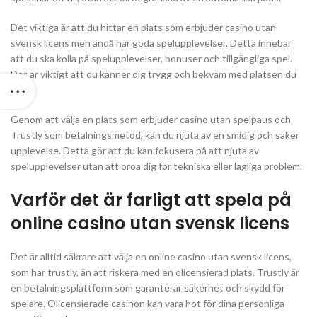
Det viktiga är att du hittar en plats som erbjuder casino utan
svensk licens men ändå har goda spelupplevelser. Detta innebär
att du ska kolla på spelupplevelser, bonuser och tillgängliga spel.
Det är viktigt att du känner dig trygg och bekväm med platsen du
väljer.
Genom att välja en plats som erbjuder casino utan spelpaus och
Trustly som betalningsmetod, kan du njuta av en smidig och säker
upplevelse. Detta gör att du kan fokusera på att njuta av
spelupplevelser utan att oroa dig för tekniska eller lagliga problem.
Varför det är farligt att spela på
online casino utan svensk licens
Det är alltid säkrare att välja en online casino utan svensk licens,
som har trustly, än att riskera med en olicensierad plats. Trustly är
en betalningsplattform som garanterar säkerhet och skydd för
spelare. Olicensierade casinon kan vara hot för dina personliga