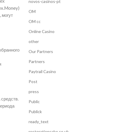
сех
novos-casinos-pt
ex.Money)
OM
 могут
OM cc
Online Casino
other
выбранного
Our Partners
Partners
и
Paytrail Casino
Post
press
 средств.
Public
периода
Publick
ready_text
restorationcake.co.uk