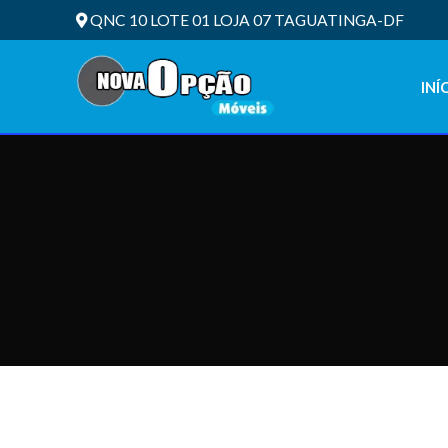
QNC 10 LOTE 01 LOJA 07 TAGUATINGA-DF
INÍ