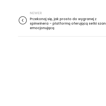
NEWER
Przekonaj się, jak prosto do wygranej z
spinwinera – platformą oferującą setki sza
emocjonującą