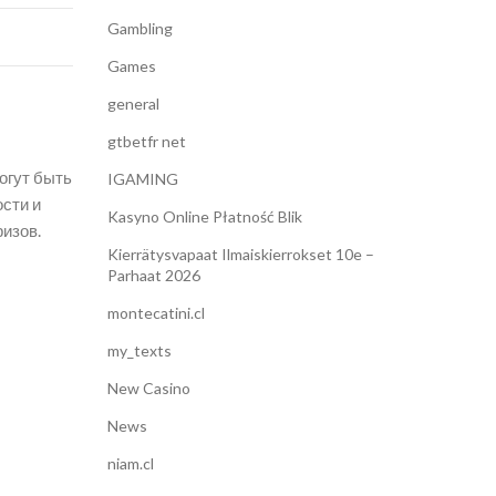
Gambling
Games
general
gtbetfr net
огут быть
IGAMING
сти и
Kasyno Online Płatność Blik
изов.
Kierrätysvapaat Ilmaiskierrokset 10e –
Parhaat 2026
montecatini.cl
my_texts
New Casino
News
niam.cl