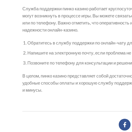
Служба поддержки пинко казино работает круглосуто
могут возникнуть в процессе игры. Вы можете связат
или по телефону. Важно отметить, что оперативност
надежности онлайн-казино.
Обратитесь в службу поддержки по онлайн-чату дл
Напишите на электронную почту, если проблема не 
Позвоните по телефону для консультации и решени
В целом, пинко казино представляет собой достаточн
удобные способы оплаты и хорошую службу поддержки
и минусы.