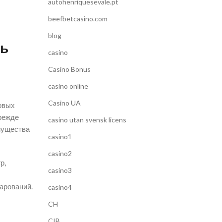
autohenriquesevale.pt
beefbetcasino.com
blog
ть
casino
Casino Bonus
casino online
Casino UA
овых
прежде
casino utan svensk licens
имущества
casino1
casino2
р,
casino3
арований.
casino4
CH
CIB