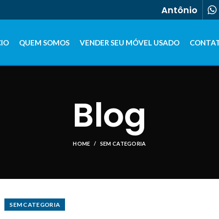
Antônio
CIO
QUEM SOMOS
VENDER SEU MÓVEL USADO
CONTA
Blog
HOME
SEM CATEGORIA
SEM CATEGORIA