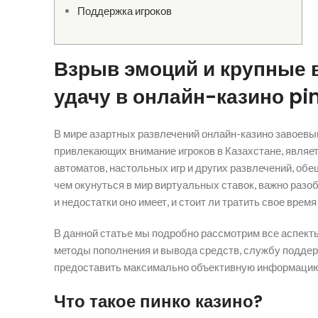
Поддержка игроков
Взрыв эмоций и крупные 
удачу в онлайн-казино pi
В мире азартных развлечений онлайн-казино завоевы
привлекающих внимание игроков в Казахстане, являе
автоматов, настольных игр и других развлечений, об
чем окунуться в мир виртуальных ставок, важно разоб
и недостатки оно имеет, и стоит ли тратить свое время 
В данной статье мы подробно рассмотрим все аспекты
методы пополнения и вывода средств, службу поддерж
предоставить максимально объективную информацию,
Что такое пинко казино?