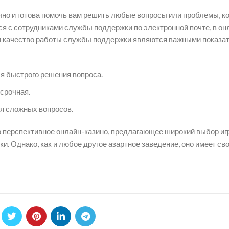
чно и готова помочь вам решить любые вопросы или проблемы, к
ься с сотрудниками службы поддержки по электронной почте, в он
ь и качество работы службы поддержки являются важными показа
я быстрого решения вопроса.
срочная.
я сложных вопросов.
о перспективное онлайн-казино, предлагающее широкий выбор игр
. Однако, как и любое другое азартное заведение, оно имеет св