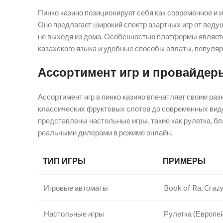
Пинко казино позиционирует себя как современное и и
Оно предлагает широкий спектр азартных игр от веду
не выходя из дома. Особенностью платформы являетс
казахского языка и удобные способы оплаты, популяр
Ассортимент игр и провайдер
Ассортимент игр в пинко казино впечатляет своим раз
классических фруктовых слотов до современных ви
представлены настольные игры, такие как рулетка, блэк
реальными дилерами в режиме онлайн.
ТИП ИГРЫ
ПРИМЕРЫ
Игровые автоматы
Book of Ra, Crazy
Настольные игры
Рулетка (Европей