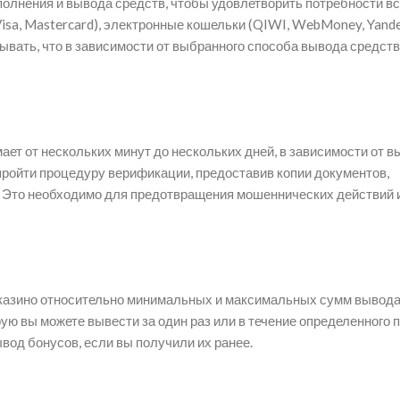
полнения и вывода средств, чтобы удовлетворить потребности в
Visa, Mastercard), электронные кошельки (QIWI, WebMoney, Yand
вать, что в зависимости от выбранного способа вывода средств,
ает от нескольких минут до нескольких дней, в зависимости от 
пройти процедуру верификации, предоставив копии документов,
 Это необходимо для предотвращения мошеннических действий 
 казино относительно минимальных и максимальных сумм вывода
рую вы можете вывести за один раз или в течение определенного 
вод бонусов, если вы получили их ранее.