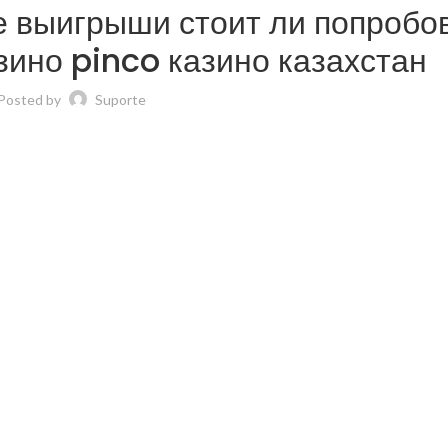
е выигрыши стоит ли попробо
зино pinco казино казахстан
Posted by
Suporte