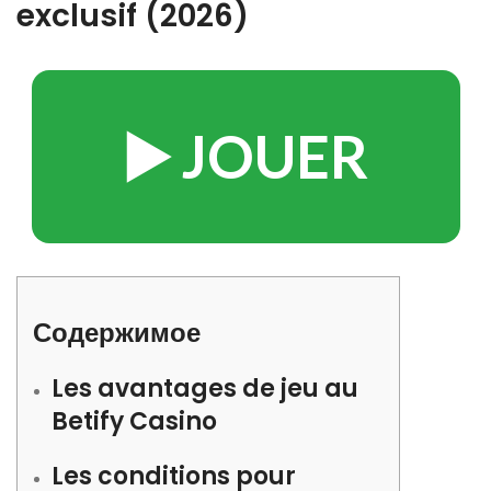
exclusif (2026)
▶️ JOUER
Содержимое
Les avantages de jeu au
Betify Casino
Les conditions pour