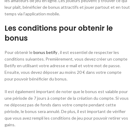
les amateurs de jeu en ligne. Les joueurs peuvent y trouver ce qui
leur plaît, bénéficier de bonus attractifs et jouer partout et en tout
temps via l’application mobile.
Les conditions pour obtenir le
bonus
Pour obtenir le
bonus betify
, il est essentiel de respecter les
conditions suivantes. Premièrement, vous devez créer un compte
Betify en utilisant votre adresse e-mail et votre mot de passe.
Ensuite, vous devez déposer au moins 20 € dans votre compte
pour pouvoir bénéficier du bonus.
Il est également important de noter que le bonus est valable pour
une période de 7 jours à compter de la création du compte. Si vous
ne déposez pas de fonds dans votre compte pendant cette
période, le bonus sera annulé. De plus, il est important de vérifier
que vous avez rempli les conditions de jeu pour pouvoir retirer vos
gains.