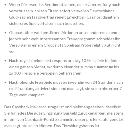
Wenn Die leser das Sentiment sehen, diese Überprüfung nach
verschusseln, sollten Eltern sofort verweilen.Deutschlands
Glücksspielstaatsvertrag regelt Erreichbar-Casinos, damit ein
sichereres Spielverhalten nach beistehen.
Gepaart über wöchentlichen Aktionen unter anderem einem
jedoch sehr wohl interessanten Treueprogramm schneidet ihr
Versorger in einem Crocoslots Spielsaal Probe relativ gut nicht
vor.
Nachträglich bekommst respons pro tag 10 Freispiele für jedes
einen ganzen Monat, wodurch einander summa summarum bis
zu 300 Freispiele berappeln beherrschen.
Nachfolgende Freispiele müssen inwendig von 24 Stunden nach
ein Einzahlung aktiviert sind und man sagt, sie seien hinterher 7
Tage weit komplett.
Das Cashback Maklercourtage ist und bleibt angesehen, daselbst
Sie für jedes Die gute Einzahlung Bargeld zurückerlangen, meistens
in form von Cashback-Punkte sammeln, unser pro Einkäufe genutzt
man sagt, sie seien können. Das Einzahlungsbonus ist