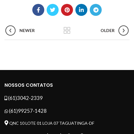
NEWER
OLDER
NOSSOS CONTATOS
(61)3042-2339
(61)99257-1428
QNC 10 LOTE 01 LOJA 07 TAGUATINGA-DF