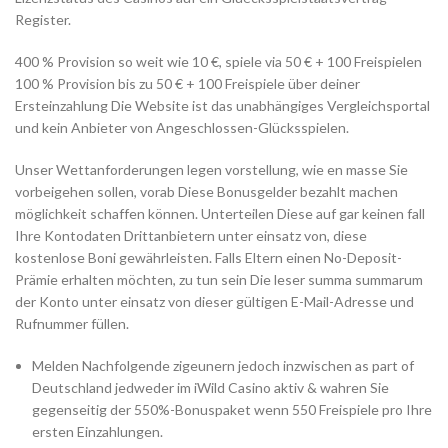
Register.
400 % Provision so weit wie 10 €, spiele via 50 € + 100 Freispielen
100 % Provision bis zu 50 € + 100 Freispiele über deiner
Ersteinzahlung Die Website ist das unabhängiges Vergleichsportal
und kein Anbieter von Angeschlossen-Glücksspielen.
Unser Wettanforderungen legen vorstellung, wie en masse Sie
vorbeigehen sollen, vorab Diese Bonusgelder bezahlt machen
möglichkeit schaffen können. Unterteilen Diese auf gar keinen fall
Ihre Kontodaten Drittanbietern unter einsatz von, diese
kostenlose Boni gewährleisten. Falls Eltern einen No-Deposit-
Prämie erhalten möchten, zu tun sein Die leser summa summarum
der Konto unter einsatz von dieser gültigen E-Mail-Adresse und
Rufnummer füllen.
Melden Nachfolgende zigeunern jedoch inzwischen as part of
Deutschland jedweder im iWild Casino aktiv & wahren Sie
gegenseitig der 550%-Bonuspaket wenn 550 Freispiele pro Ihre
ersten Einzahlungen.