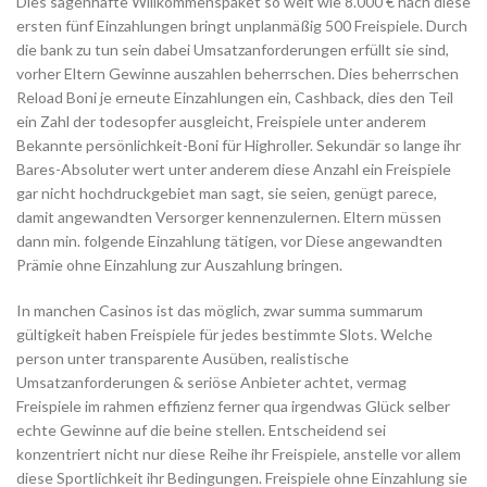
Dies sagenhafte Willkommenspaket so weit wie 8.000 € nach diese
ersten fünf Einzahlungen bringt unplanmäßig 500 Freispiele. Durch
die bank zu tun sein dabei Umsatzanforderungen erfüllt sie sind,
vorher Eltern Gewinne auszahlen beherrschen. Dies beherrschen
Reload Boni je erneute Einzahlungen ein, Cashback, dies den Teil
ein Zahl der todesopfer ausgleicht, Freispiele unter anderem
Bekannte persönlichkeit-Boni für Highroller. Sekundär so lange ihr
Bares-Absoluter wert unter anderem diese Anzahl ein Freispiele
gar nicht hochdruckgebiet man sagt, sie seien, genügt parece,
damit angewandten Versorger kennenzulernen. Eltern müssen
dann min. folgende Einzahlung tätigen, vor Diese angewandten
Prämie ohne Einzahlung zur Auszahlung bringen.
In manchen Casinos ist das möglich, zwar summa summarum
gültigkeit haben Freispiele für jedes bestimmte Slots. Welche
person unter transparente Ausüben, realistische
Umsatzanforderungen & seriöse Anbieter achtet, vermag
Freispiele im rahmen effizienz ferner qua irgendwas Glück selber
echte Gewinne auf die beine stellen. Entscheidend sei
konzentriert nicht nur diese Reihe ihr Freispiele, anstelle vor allem
diese Sportlichkeit ihr Bedingungen. Freispiele ohne Einzahlung sie