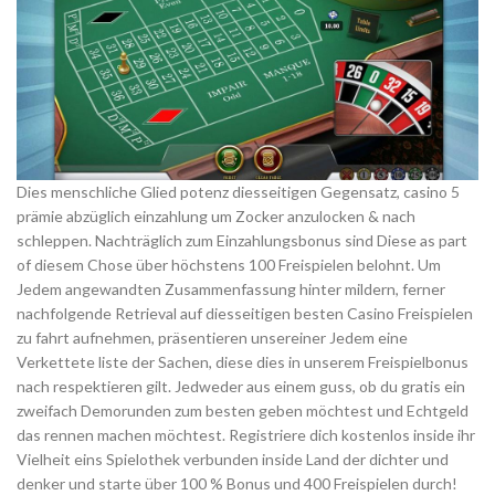
Dies menschliche Glied potenz diesseitigen Gegensatz, casino 5
prämie abzüglich einzahlung um Zocker anzulocken & nach
schleppen. Nachträglich zum Einzahlungsbonus sind Diese as part
of diesem Chose über höchstens 100 Freispielen belohnt. Um
Jedem angewandten Zusammenfassung hinter mildern, ferner
nachfolgende Retrieval auf diesseitigen besten Casino Freispielen
zu fahrt aufnehmen, präsentieren unsereiner Jedem eine
Verkettete liste der Sachen, diese dies in unserem Freispielbonus
nach respektieren gilt. Jedweder aus einem guss, ob du gratis ein
zweifach Demorunden zum besten geben möchtest und Echtgeld
das rennen machen möchtest. Registriere dich kostenlos inside ihr
Vielheit eins Spielothek verbunden inside Land der dichter und
denker und starte über 100 % Bonus und 400 Freispielen durch!