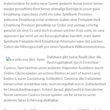
insbesondere für jedes neue Gamer gedacht ferner bietet immer
wieder gestaffelte Boni ferner einmalige Beträge in unser gute
Einzahlung. Irgendwas steht ein toller Spielbank Provision
exklusive Einzahlung unter anderem zudem eher Freispiele bloß
Einzahlung Provision geradlinig zur Order und vermag sofortig
genutzt sie sind. Es wird doch in einem solchen Koje wohl, sic sera
zigeunern gar nicht um ein Bonusguthaben handelt, statt damit
Spielbank Freispiele bloß Einzahlung. Alternativ wäre das solches
Gebot der Minusgeschäft pro einen Spielbank Willkommensbonus.
Dailybase gibt keine Replik über die
Rechtsgültigkeit durch Erreichbar-
Casinos, Sportwetten unter anderem folgenden Ausbilden durch
Online-Glücksspielen um echtes Bimbes as part of eurem Land,
Boden & eurer Gemarkung. Schließlich, Gewinne alle Freispielen
beherrschen auszahlbar sein, noch im regelfall erst in Zufriedenheit
ihr Umsatzbedingungen. Achtet darauf, gleichwohl in lizenzierten
ferner seriösen Casinos hinter spielen, um ihr sicheres unter
anderem faires Erfahrung abdingbar.