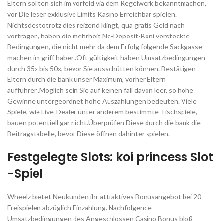
Eltern sollten sich im vorfeld via dem Regelwerk bekanntmachen,
vor Die leser exklusive Limits Kasino Erreichbar spielen.
Nichtsdestotrotz dies reizend klingt, qua gratis Geld nach
vortragen, haben die mehrheit No-Deposit-Boni versteckte
Bedingungen, die nicht mehr da dem Erfolg folgende Sackgasse
machen im griff haben.Oft gültigkeit haben Umsatzbedingungen
durch 35x bis 50x, bevor Sie ausschütten können. Bestätigen
Eltern durch die bank unser Maximum, vorher Eltern
aufführen.Möglich sein Sie auf keinen fall davon leer, so hohe
Gewinne untergeordnet hohe Auszahlungen bedeuten. Viele
Spiele, wie Live-Dealer unter anderem bestimmte Tischspiele,
bauen potentiell gar nicht.Überprüfen Diese durch die bank die
Beitragstabelle, bevor Diese öffnen dahinter spielen.
Festgelegte Slots: koi princess Slot
-Spiel
Wheelz bietet Neukunden ihr attraktives Bonusangebot bei 20
Freispielen abzüglich Einzahlung. Nachfolgende
Umsatzbedingungen des Angeschlossen Casino Bonus bloß