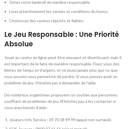
Gérez votre bankroll de manière responsable.
Lisez attentivement les termes et conditions du bonus.
Choisissez des casinos réputés et fiables.
Le Jeu Responsable : Une Priorité
Absolue
Jouer au casino en ligne peut être amusant et divertissant, mais il
est important de le faire de manière responsable. Fixez-vous des
limites de temps et d’argent, et ne jouez jamais plus que ce que
vous pouvez vous permettre de perdre. Si vous pensez avoir un
problème de jeu, n’hésitez pas à demander de l’aide.
De nombreux organismes proposent un soutien aux personnes
souffrant de problèmes de jeu. N’hésitez pas à les contacter si
vous avez besoin d’aide :
Joueurs Info Service : 09 70 38 99 99 (appel non surtaxé).
SOS Joueurs : 0800 07 11 11 (appel gratuit).