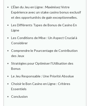
L’Élan du Jeu en Ligne : Maximisez Votre
Expérience avec un stake casino bonus exclusif
et des opportunités de gain exceptionnelles.
Les Différents Types de Bonus de Casino En
Ligne
Les Conditions de Mise : Un Aspect Crucial à
Considérer
Comprendre le Pourcentage de Contribution
des Jeux
Stratégies pour Optimiser l’Utilisation des
Bonus
Le Jeu Responsable : Une Priorité Absolue
Choisir le Bon Casino en Ligne : Critères
Essentiels
Conclusion