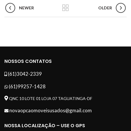
NEWER
OLDER
NOSSOS CONTATOS
(61)3042-2339
(61)99257-1428
QNC 10 LOTE 01 LOJA 07 TAGUATINGA-DF
novaopcaomoveisusados@gmail.com
NOSSA LOCALIZAÇÃO – USE O GPS