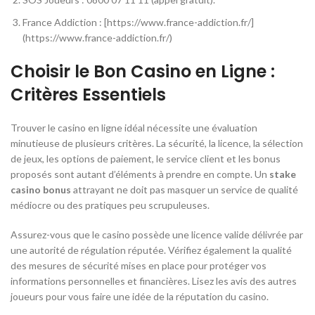
France Addiction : [https://www.france-addiction.fr/]
(https://www.france-addiction.fr/)
Choisir le Bon Casino en Ligne :
Critères Essentiels
Trouver le casino en ligne idéal nécessite une évaluation
minutieuse de plusieurs critères. La sécurité, la licence, la sélection
de jeux, les options de paiement, le service client et les bonus
proposés sont autant d’éléments à prendre en compte. Un
stake
casino bonus
attrayant ne doit pas masquer un service de qualité
médiocre ou des pratiques peu scrupuleuses.
Assurez-vous que le casino possède une licence valide délivrée par
une autorité de régulation réputée. Vérifiez également la qualité
des mesures de sécurité mises en place pour protéger vos
informations personnelles et financières. Lisez les avis des autres
joueurs pour vous faire une idée de la réputation du casino.