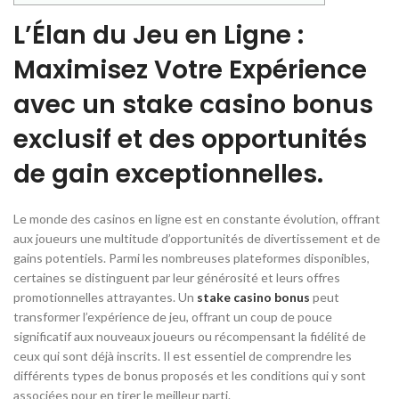
L’Élan du Jeu en Ligne :
Maximisez Votre Expérience
avec un stake casino bonus
exclusif et des opportunités
de gain exceptionnelles.
Le monde des casinos en ligne est en constante évolution, offrant
aux joueurs une multitude d’opportunités de divertissement et de
gains potentiels. Parmi les nombreuses plateformes disponibles,
certaines se distinguent par leur générosité et leurs offres
promotionnelles attrayantes. Un
stake casino bonus
peut
transformer l’expérience de jeu, offrant un coup de pouce
significatif aux nouveaux joueurs ou récompensant la fidélité de
ceux qui sont déjà inscrits. Il est essentiel de comprendre les
différents types de bonus proposés et les conditions qui y sont
associées pour en tirer le meilleur parti.