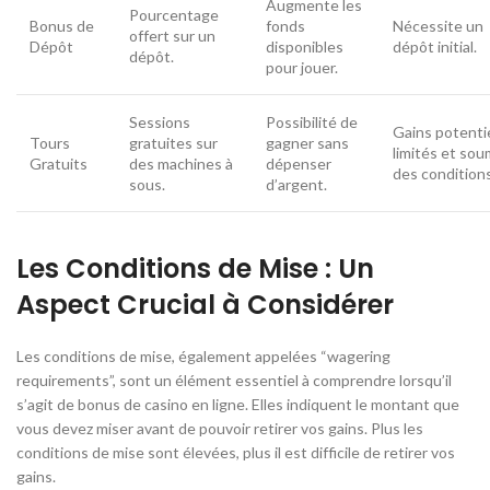
Augmente les
Pourcentage
Bonus de
fonds
Nécessite un
offert sur un
Dépôt
disponibles
dépôt initial.
dépôt.
pour jouer.
Sessions
Possibilité de
Gains potenti
Tours
gratuites sur
gagner sans
limités et sou
Gratuits
des machines à
dépenser
des conditions
sous.
d’argent.
Les Conditions de Mise : Un
Aspect Crucial à Considérer
Les conditions de mise, également appelées “wagering
requirements”, sont un élément essentiel à comprendre lorsqu’il
s’agit de bonus de casino en ligne. Elles indiquent le montant que
vous devez miser avant de pouvoir retirer vos gains. Plus les
conditions de mise sont élevées, plus il est difficile de retirer vos
gains.