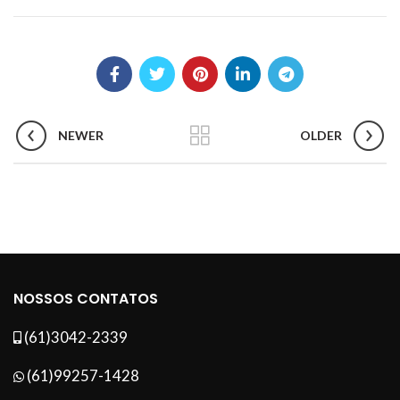
NEWER
OLDER
NOSSOS CONTATOS
(61)3042-2339
(61)99257-1428