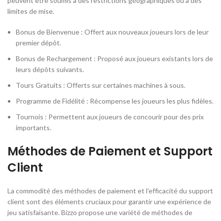
peuvent être soumis à des restrictions géographiques ou à des
limites de mise.
Bonus de Bienvenue : Offert aux nouveaux joueurs lors de leur
premier dépôt.
Bonus de Rechargement : Proposé aux joueurs existants lors de
leurs dépôts suivants.
Tours Gratuits : Offerts sur certaines machines à sous.
Programme de Fidélité : Récompense les joueurs les plus fidèles.
Tournois : Permettent aux joueurs de concourir pour des prix
importants.
Méthodes de Paiement et Support
Client
La commodité des méthodes de paiement et l’efficacité du support
client sont des éléments cruciaux pour garantir une expérience de
jeu satisfaisante. Bizzo propose une variété de méthodes de