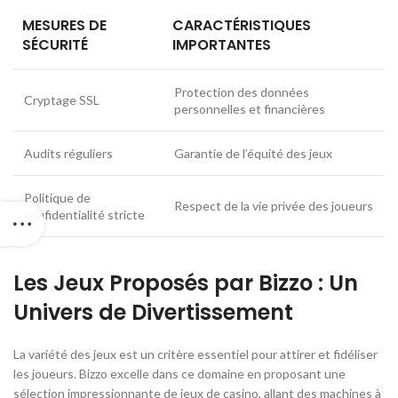
MESURES DE
CARACTÉRISTIQUES
SÉCURITÉ
IMPORTANTES
Protection des données
Cryptage SSL
personnelles et financières
Audits réguliers
Garantie de l’équité des jeux
Politique de
Respect de la vie privée des joueurs
confidentialité stricte
Les Jeux Proposés par Bizzo : Un
Univers de Divertissement
La variété des jeux est un critère essentiel pour attirer et fidéliser
les joueurs. Bizzo excelle dans ce domaine en proposant une
sélection impressionnante de jeux de casino, allant des machines à