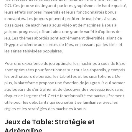
GO. Ces jeux se distinguent par leurs graphismes de haute qualité,
leurs effets sonores immersifs et leurs fonctionnalités bonus
innovantes. Les joueurs peuvent profiter de machines à sous
classiques, de machines à sous vidéo et de machines à sous à
jackpot progressif, offrant ainsi une grande variété d’options de
jeu. Les thèmes abordés sont extrêmement diversifiés, allant de
l’Egypte ancienne aux contes de fées, en passant par les films et
les séries télévisées populaires.
Pour une expérience de jeu optimale, les machines à sous de Bizzo
sont optimisées pour fonctionner sur tous les appareils, y compris
les ordinateurs de bureau, les tablettes et les smartphones. De
plus, la plateforme propose une fonction de jeu gratuit qui permet
aux joueurs de s’entraîner et de découvrir de nouveaux jeux sans
risquer de l’argent réel. Cette fonctionnalité est particulièrement
utile pour les débutants qui souhaitent se familiariser avec les
règles et les stratégies des machines à sous.
Jeux de Table: Stratégie et
Adrénaline