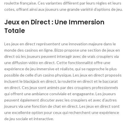
roulette française. Ces variantes diffèrent par leurs règles et leurs
cotes, offrant ainsi aux joueurs une grande variété d’options de jeu.
Jeux en Direct : Une Immersion
Totale
Les jeux en direct représentent une innovation majeure dans le
monde des casinos en ligne. Bizzo propose une section de jeux en
direct où les joueurs peuvent interagir avec de vrais croupiers via
une diffusion vidéo en direct. Cette fonctionnalité offre une
expérience de jeu immersive et réaliste, qui se rapproche le plus
possible de celle d’un casino physique. Les jeux en direct proposés
incluent le blackjack en direct, la roulette en direct et le baccarat
en direct. Ces jeux sont animés par des croupiers professionnels
qui offrent une ambiance conviviale et engageante. Les joueurs
peuvent également discuter avec les croupiers et avec d’autres
joueurs via une fonction de chat en direct. Les jeux en direct sont
une excellente option pour ceux qui recherchent une expérience
de jeu sociale et interactive.