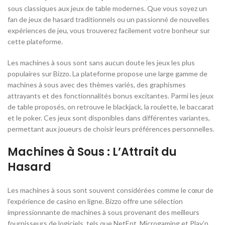
sous classiques aux jeux de table modernes. Que vous soyez un
fan de jeux de hasard traditionnels ou un passionné de nouvelles
expériences de jeu, vous trouverez facilement votre bonheur sur
cette plateforme.
Les machines à sous sont sans aucun doute les jeux les plus
populaires sur Bizzo. La plateforme propose une large gamme de
machines à sous avec des thèmes variés, des graphismes
attrayants et des fonctionnalités bonus excitantes. Parmi les jeux
de table proposés, on retrouve le blackjack, la roulette, le baccarat
et le poker. Ces jeux sont disponibles dans différentes variantes,
permettant aux joueurs de choisir leurs préférences personnelles.
Machines à Sous : L’Attrait du
Hasard
Les machines à sous sont souvent considérées comme le cœur de
l’expérience de casino en ligne. Bizzo offre une sélection
impressionnante de machines à sous provenant des meilleurs
fournisseurs de logiciels, tels que NetEnt, Microgaming et Play’n