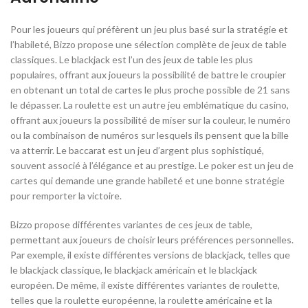
Pour les joueurs qui préfèrent un jeu plus basé sur la stratégie et
l’habileté, Bizzo propose une sélection complète de jeux de table
classiques. Le blackjack est l’un des jeux de table les plus
populaires, offrant aux joueurs la possibilité de battre le croupier
en obtenant un total de cartes le plus proche possible de 21 sans
le dépasser. La roulette est un autre jeu emblématique du casino,
offrant aux joueurs la possibilité de miser sur la couleur, le numéro
ou la combinaison de numéros sur lesquels ils pensent que la bille
va atterrir. Le baccarat est un jeu d’argent plus sophistiqué,
souvent associé à l’élégance et au prestige. Le poker est un jeu de
cartes qui demande une grande habileté et une bonne stratégie
pour remporter la victoire.
Bizzo propose différentes variantes de ces jeux de table,
permettant aux joueurs de choisir leurs préférences personnelles.
Par exemple, il existe différentes versions de blackjack, telles que
le blackjack classique, le blackjack américain et le blackjack
européen. De même, il existe différentes variantes de roulette,
telles que la roulette européenne, la roulette américaine et la