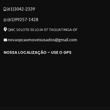
(61)3042-2339
(61)99257-1428
QNC 10 LOTE 01 LOJA 07 TAGUATINGA-DF
novaopcaomoveisusados@gmail.com
NOSSA LOCALIZAÇÃO – USE O GPS