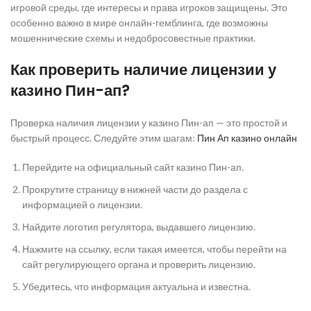
игровой среды, где интересы и права игроков защищены. Это
особенно важно в мире онлайн-гемблинга, где возможны
мошеннические схемы и недобросовестные практики.
Как проверить наличие лицензии у
казино Пин-ап?
Проверка наличия лицензии у казино Пин-ап — это простой и
быстрый процесс. Следуйте этим шагам:
Пин Ап казино онлайн
Перейдите на официальный сайт казино Пин-ап.
Прокрутите страницу в нижней части до раздела с
информацией о лицензии.
Найдите логотип регулятора, выдавшего лицензию.
Нажмите на ссылку, если такая имеется, чтобы перейти на
сайт регулирующего органа и проверить лицензию.
Убедитесь, что информация актуальна и известна.