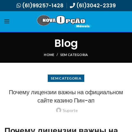
(61)99257-1428
(61)3042-2339
Blog
HOME
SEM CATEGORIA
SEM CATEGORIA
Почему лицензии важны на официальном
сайте казино Пин-ап
Suporte
Почему лицензии важны на