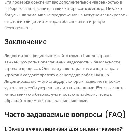
Эта проверка обеспечит вас дополнительной уверенностью в
выборе казино и защите ваших интересов как игрока. Никакие
бонусы или заманчивые предложения не могут компенсировать
отсутствие лицензии, которая обеспечивает игровую
безопасность.
Заключение
Лицензии на официальном сайте казино Пин-ап играют
важнейшую роль в обеспечении надежности и безопасности
игрового процесса. Они выступают гарантами защиты прав
игроков и создают правовую основу для работы казино.
Лицензирование — это стандарт, который позволяет игрокам
чувствовать себя уверенными и защищенными. Если вы ищете
качественную и безопасную игровую платформу, всегда
обращайте внимание на наличие лицензии.
Часто задаваемые вопросы (FAQ)
1. Зачем нужна лицензия для онлайн-казино?