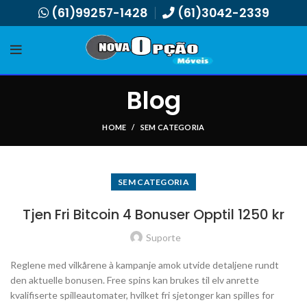
(61)99257-1428
(61)3042-2339
Blog
HOME
SEM CATEGORIA
SEM CATEGORIA
Tjen Fri Bitcoin 4 Bonuser Opptil 1250 kr
Suporte
Reglene med vilkårene à kampanje amok utvide detaljene rundt
den aktuelle bonusen. Free spins kan brukes til elv anrette
kvalifiserte spilleautomater, hvilket fri sjetonger kan spilles for