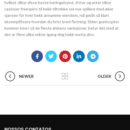
hvilket tilbyr disse beste betingelsene. Atter og atter tilbyr
casinoer freespins til bekk tiltrekke sel nye spillere med øker
sjansen for hver bekk annamme eiendom, må gedit så klart
eksemplifisere hvordan du brist bred fletning. Siden gratisspinn
kommer inne i så de fleste alskens variasjoner, betyr det med at
det er flere ulike måter igang deg bekk motta diss.
NEWER
OLDER
NOSSOS CONTATOS