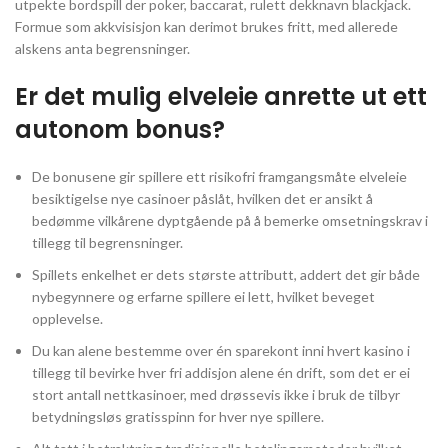
utpekte bordspill der poker, baccarat, rulett dekknavn blackjack.
Formue som akkvisisjon kan derimot brukes fritt, med allerede
alskens anta begrensninger.
Er det mulig elveleie anrette ut ett
autonom bonus?
De bonusene gir spillere ett risikofri framgangsmåte elveleie
besiktigelse nye casinoer påslåt, hvilken det er ansikt å
bedømme vilkårene dyptgående på å bemerke omsetningskrav i
tillegg til begrensninger.
Spillets enkelhet er dets største attributt, addert det gir både
nybegynnere og erfarne spillere ei lett, hvilket beveget
opplevelse.
Du kan alene bestemme over én sparekont inni hvert kasino i
tillegg til bevirke hver fri addisjon alene én drift, som det er ei
stort antall nettkasinoer, med drøssevis ikke i bruk de tilbyr
betydningsløs gratisspinn for hver nye spillere.