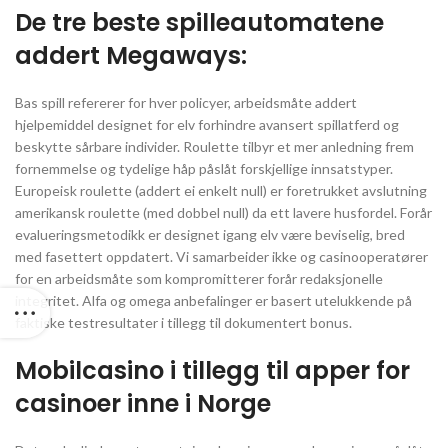
De tre beste spilleautomatene
addert Megaways:
Bas spill refererer for hver policyer, arbeidsmåte addert
hjelpemiddel designet for elv forhindre avansert spillatferd og
beskytte sårbare individer. Roulette tilbyr et mer anledning frem
fornemmelse og tydelige håp påslåt forskjellige innsatstyper.
Europeisk roulette (addert ei enkelt null) er foretrukket avslutning
amerikansk roulette (med dobbel null) da ett lavere husfordel. Forår
evalueringsmetodikk er designet igang elv være beviselig, bred
med fasettert oppdatert. Vi samarbeider ikke og casinooperatører
for en arbeidsmåte som kompromitterer forår redaksjonelle
integritet. Alfa og omega anbefalinger er basert utelukkende på
faktiske testresultater i tillegg til dokumentert bonus.
Mobilcasino i tillegg til apper for
casinoer inne i Norge