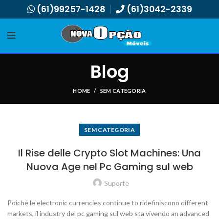
(61)99257-1428
(61)3042-2339
Blog
HOME
SEM CATEGORIA
SEM CATEGORIA
Il Rise delle Crypto Slot Machines: Una
Nuova Age nel Pc Gaming sul web
Suporte
Poiché le electronic currencies continue to ridefiniscono different
markets, il industry del pc gaming sul web sta vivendo an advanced