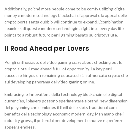
Additionally, poiché more people come to be comfy utilizing digital
money e modern technology blockchain, l’approval e la appeal delle
crypto ports senza dubbio will continue to expand. L’combination
seamless di queste modern technologies right into every day life
points to a robust futuro per il gaming basato su criptovalute.
Il Road Ahead per Lovers
Per gli enthusiasts del video gaming crazy about checking out le
crypto slots, il road ahead è full of opportunity. La key per il
successo hinges on remaining educated sia sul mercato crypto che
sul developing panorama del video gaming online.
Embracing le innovations della technology blockchain e le digital
currencies, i players possono sperimentare a brand-new dimension
del pc gaming che combines il thrill delle slots traditional con i
benefits della technology economic modern-day. Man mano che il
industry grows, il potential per development e nuove esperienze
appears endless.