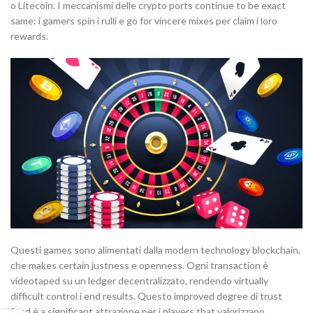
o Litecoin. I meccanismi delle crypto ports continue to be exact
same: i gamers spin i rulli e go for vincere mixes per claim i loro
rewards.
Questi games sono alimentati dalla modern technology blockchain,
che makes certain justness e openness. Ogni transaction è
videotaped su un ledger decentralizzato, rendendo virtually
difficult control i end results. Questo improved degree di trust
fund è a significant attrazione per i players that valorizzano