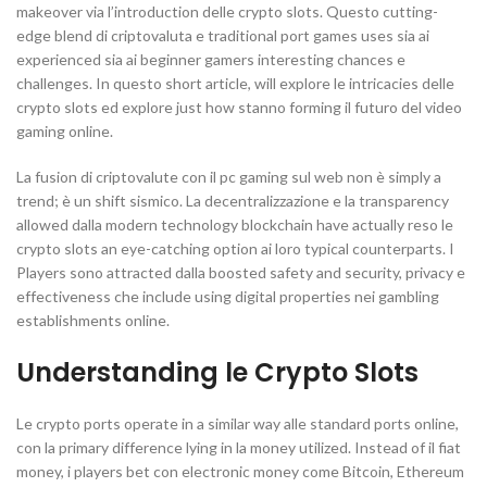
makeover via l’introduction delle crypto slots. Questo cutting-
edge blend di criptovaluta e traditional port games uses sia ai
experienced sia ai beginner gamers interesting chances e
challenges. In questo short article,
will explore le intricacies delle
crypto slots ed explore just how stanno forming il futuro del video
gaming online.
La fusion di criptovalute con il pc gaming sul web non è simply a
trend; è un shift sismico. La decentralizzazione e la transparency
allowed dalla modern technology blockchain have actually reso le
crypto slots an eye-catching option ai loro typical counterparts. I
Players sono attracted dalla boosted safety and security, privacy e
effectiveness che include using digital properties nei gambling
establishments online.
Understanding le Crypto Slots
Le crypto ports operate in a similar way alle standard ports online,
con la primary difference lying in la money utilized. Instead of il fiat
money, i players bet con electronic money come Bitcoin, Ethereum