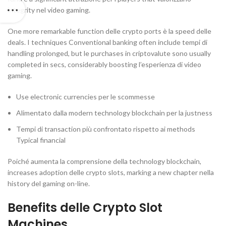
integrity nel video gaming.
One more remarkable function delle crypto ports è la speed delle
deals. I techniques Conventional banking often include tempi di
handling prolonged, but le purchases in criptovalute sono usually
completed in secs, considerably boosting l’esperienza di video
gaming.
Use electronic currencies per le scommesse
Alimentato dalla modern technology blockchain per la justness
Tempi di transaction più confrontato rispetto ai methods
Typical financial
Poiché aumenta la comprensione della technology blockchain,
increases adoption delle crypto slots, marking a new chapter nella
history del gaming on-line.
Benefits delle Crypto Slot
Machines