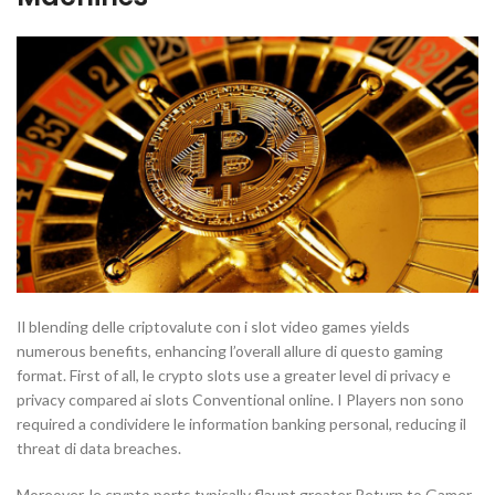
Il blending delle criptovalute con i slot video games yields
numerous benefits, enhancing l’overall allure di questo gaming
format. First of all, le crypto slots use a greater level di privacy e
privacy compared ai slots Conventional online. I Players non sono
required a condividere le information banking personal, reducing il
threat di data breaches.
Moreover, le crypto ports typically flaunt greater Return to Gamer