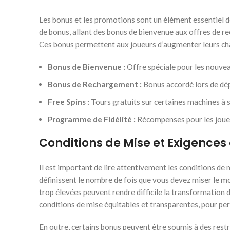
Les bonus et les promotions sont un élément essentiel d
de bonus, allant des bonus de bienvenue aux offres de re
Ces bonus permettent aux joueurs d’augmenter leurs cha
Bonus de Bienvenue :
Offre spéciale pour les nouvea
Bonus de Rechargement :
Bonus accordé lors de dép
Free Spins :
Tours gratuits sur certaines machines à 
Programme de Fidélité :
Récompenses pour les joueu
Conditions de Mise et Exigences 
Il est important de lire attentivement les conditions de
définissent le nombre de fois que vous devez miser le m
trop élevées peuvent rendre difficile la transformation 
conditions de mise équitables et transparentes, pour pe
En outre, certains bonus peuvent être soumis à des restr