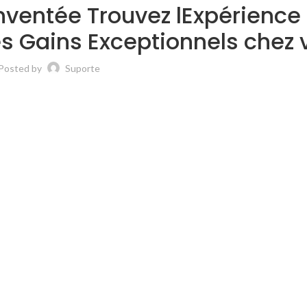
nventée Trouvez lExpérience
s Gains Exceptionnels chez 
Posted by
Suporte