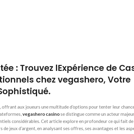
tée : Trouvez lExpérience de Ca
tionnels chez vegashero, Votre
Sophistiqué.
, offrant aux joueurs une multitude d’options pour tenter leur chance
lateformes,
vegashero casino
se distingue comme un acteur majeur
iels considérables. Cet article explore en profondeur ce qui fait de
 de jeux d’argent, en analysant ses offres, ses avantages et les asp