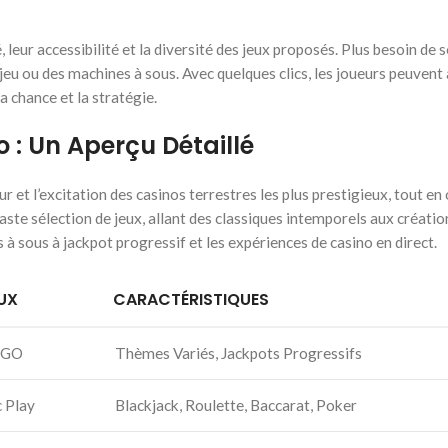
 leur accessibilité et la diversité des jeux proposés. Plus besoin de 
jeu ou des machines à sous. Avec quelques clics, les joueurs peuvent
a chance et la stratégie.
 : Un Aperçu Détaillé
et l’excitation des casinos terrestres les plus prestigieux, tout en 
te sélection de jeux, allant des classiques intemporels aux création
s à sous à jackpot progressif et les expériences de casino en direct.
UX
CARACTÉRISTIQUES
n GO
Thèmes Variés, Jackpots Progressifs
 Play
Blackjack, Roulette, Baccarat, Poker