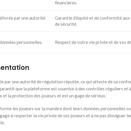
financières.
élivrée par une autorité
Garantie d’équité et de conformité au
de sécurité.
données personnelles.
Respect de votre vie privée et de vos dr
mentation
rée par une autorité de régulation réputée, ce qui atteste de sa conf
garantit que la plateforme est soumise à des contrôles réguliers et 
ux et la protection des joueurs et est un gage de sérieux.
informe les joueurs sur la manière dont leurs données personnelles s
gage à respecter la vie privée de ses joueurs et à ne pas divulguer le
le.