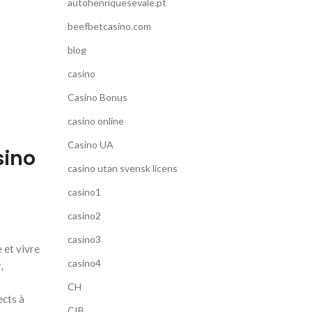
autohenriquesevale.pt
beefbetcasino.com
blog
casino
Casino Bonus
casino online
Casino UA
sino
casino utan svensk licens
casino1
casino2
casino3
 et vivre
casino4
,
CH
ects à
CIB