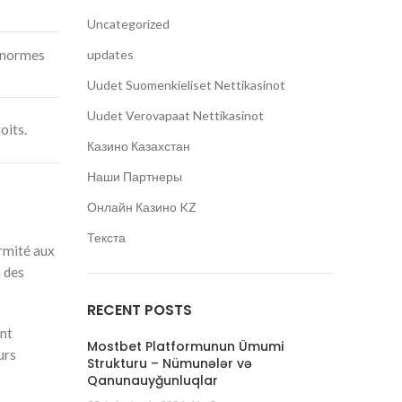
Uncategorized
updates
x normes
Uudet Suomenkieliset Nettikasinot
Uudet Verovapaat Nettikasinot
oits.
Казино Казахстан
Наши Партнеры
Онлайн Казино KZ
Текста
ormité aux
à des
RECENT POSTS
ont
Mostbet Platformunun Ümumi
urs
Strukturu – Nümunələr və
Qanunauyğunluqlar