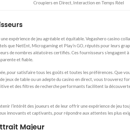
Croupiers en Direct, Interaction en Temps Réel
isseurs
ir une expérience de jeu agréable et équitable. Vegashero casino coll
t, tels que NetEnt, Microgaming et Play’n GO, réputés pour leurs gra
teurs de nombres aléatoires certifiés. Ces fournisseurs s’engagent à
sparente et fiable.
ée, pour satisfaire tous les goûts et toutes les préférences. Que vo
de jeux de table ou un adepte du casino en direct, vous trouverez f
tive et des filtres de recherche performants facilitent la découvert
nir l’intérêt des joueurs et de leur offrir une expérience de jeu tou
ux innovants et captivants, pour répondre aux attentes les plus exi
ttrait Majeur