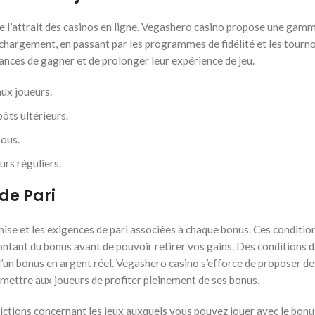
e l’attrait des casinos en ligne. Vegashero casino propose une gam
chargement, en passant par les programmes de fidélité et les tournoi
nces de gagner et de prolonger leur expérience de jeu.
ux joueurs.
ôts ultérieurs.
sous.
rs réguliers.
de Pari
 mise et les exigences de pari associées à chaque bonus. Ces conditio
ontant du bonus avant de pouvoir retirer vos gains. Des conditions 
d’un bonus en argent réel. Vegashero casino s’efforce de proposer de
rmettre aux joueurs de profiter pleinement de ses bonus.
ictions concernant les jeux auxquels vous pouvez jouer avec le bonus.