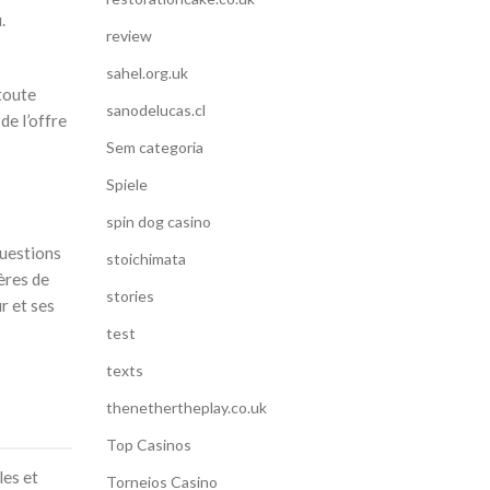
.
review
sahel.org.uk
 toute
sanodelucas.cl
de l’offre
Sem categoria
Spiele
spin dog casino
questions
stoichimata
ères de
stories
r et ses
test
texts
thenethertheplay.co.uk
Top Casinos
les et
Torneios Casino