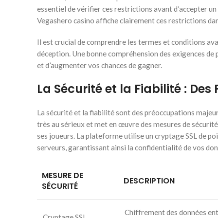
essentiel de vérifier ces restrictions avant d’accepter un
Vegashero casino affiche clairement ces restrictions dan
Il est crucial de comprendre les termes et conditions av
déception. Une bonne compréhension des exigences de par
et d’augmenter vos chances de gagner.
La Sécurité et la Fiabilité : Des
La sécurité et la fiabilité sont des préoccupations maje
très au sérieux et met en œuvre des mesures de sécurité
ses joueurs. La plateforme utilise un cryptage SSL de po
serveurs, garantissant ainsi la confidentialité de vos do
MESURE DE
DESCRIPTION
SÉCURITÉ
Chiffrement des données entr
Cryptage SSL