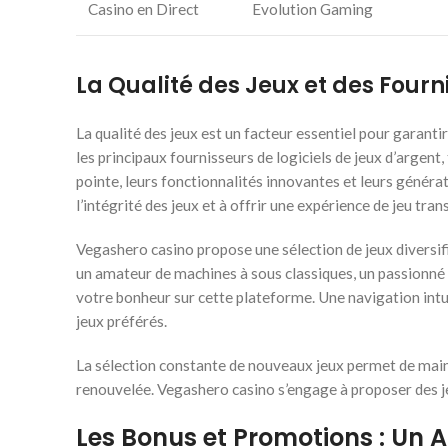
Casino en Direct
Evolution Gaming
La Qualité des Jeux et des Fourn
La qualité des jeux est un facteur essentiel pour garant
les principaux fournisseurs de logiciels de jeux d’argen
pointe, leurs fonctionnalités innovantes et leurs généra
l’intégrité des jeux et à offrir une expérience de jeu tran
Vegashero casino propose une sélection de jeux diversifi
un amateur de machines à sous classiques, un passionné 
votre bonheur sur cette plateforme. Une navigation intui
jeux préférés.
La sélection constante de nouveaux jeux permet de mainte
renouvelée. Vegashero casino s’engage à proposer des je
Les Bonus et Promotions : Un A