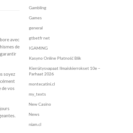
Gambling
Games
general
gtbetfr net
abore avec
phismes de
IGAMING
 garantir
Kasyno Online Płatność Blik
Kierrätysvapaat Ilmaiskierrokset 10e –
Parhaat 2026
us soyez
orcément
montecatini.cl
e de vos
my_texts
New Casino
jours
News
geantes.
niam.cl