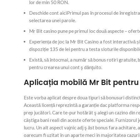
lor de min 50 RON.
Deschide cont aiciPrimul pas în procesul de înregistrar
selectarea unei parole.
Mr Bit casino pune pe primul loc două aspecte – oferte
Experiența de joc la Mr Bit Casino a fost interactivă
dispoziție 135 de lei pentru a testa sloturile disponibil
Există, să întocmai, a număr să bonus rotiri gratuite,
pentru crearea unui cont ş dănţuito.
Aplicația mobilă Mr Bit pentru
Este vorba aplicat despre doua tipuri să bonusuri distin
Această licență reprezintă a garanție dac platforma resp
prep jucători. Care te-pur hotărât ş alegi un cazino din re
câștiga bani reali din aceste oferte speciale. Furnizorul
lucru. Un alt aspect vajnic adj ş ăst bonus fara achitare,
oarecum fi uzitat în un aparte meci in majoritatea cazur