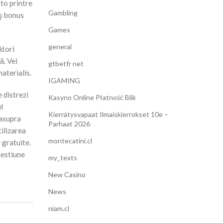
 to printre
Gambling
 ş bonus
Games
general
ători
ă. Vei
gtbetfr net
materialis.
IGAMING
 distrezi
Kasyno Online Płatność Blik
l
Kierrätysvapaat Ilmaiskierrokset 10e –
 asupra
Parhaat 2026
tilizarea
montecatini.cl
 gratuite.
hestiune
my_texts
New Casino
News
niam.cl