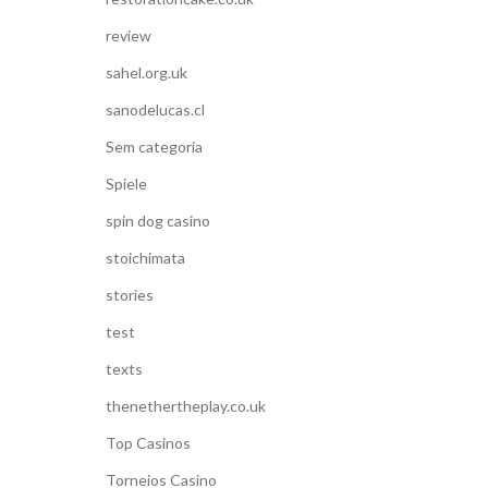
review
sahel.org.uk
sanodelucas.cl
Sem categoria
Spiele
spin dog casino
stoichimata
stories
test
texts
thenethertheplay.co.uk
Top Casinos
Torneios Casino