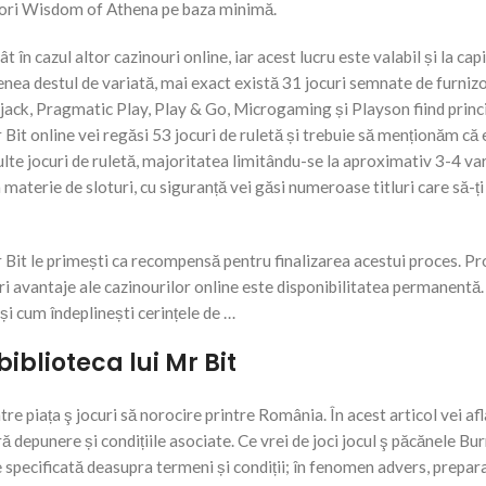
ori Wisdom of Athena pe baza minimă.
n cazul altor cazinouri online, iar acest lucru este valabil și la capi
enea destul de variată, mai exact există 31 jocuri semnate de furnizo
kjack, Pragmatic Play, Play & Go, Microgaming și Playson fiind princi
 Bit online vei regăsi 53 jocuri de ruletă și trebuie să menționăm că 
lte jocuri de ruletă, majoritatea limitându-se la aproximativ 3-4 var
n materie de sloturi, cu siguranță vei găsi numeroase titluri care să-ț
Mr Bit le primești ca recompensă pentru finalizarea acestui proces. 
i avantaje ale cazinourilor online este disponibilitatea permanentă.
și cum îndeplinești cerințele de …
iblioteca lui Mr Bit
e piața ş jocuri să norocire printre România. În acest articol vei afl
ră depunere și condițiile asociate. Ce vrei de joci jocul ş păcănele Bu
ste specificată deasupra termeni și condiții; în fenomen advers, prepara