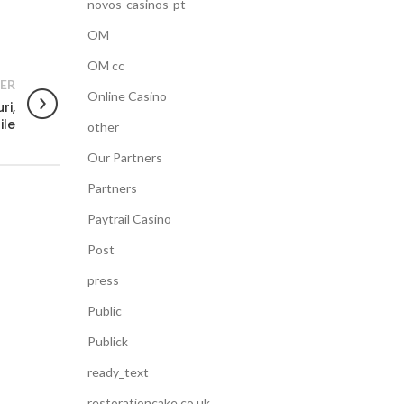
novos-casinos-pt
OM
OM cc
ER
Online Casino
ri,
ile
other
Our Partners
Partners
Paytrail Casino
Post
press
Public
Publick
ready_text
restorationcake.co.uk