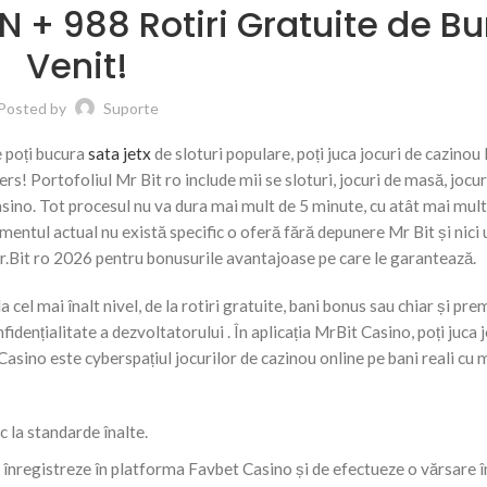
 + 988 Rotiri Gratuite de B
Venit!
Posted by
Suporte
e poți bucura
sata jetx
de sloturi populare, poți juca jocuri de cazinou l
s! Portofoliul Mr Bit ro include mii se sloturi, jocuri de masă, jocur
Casino. Tot procesul nu va dura mai mult de 5 minute, cu atât mai mult
mentul actual nu există specific o oferă fără depunere Mr Bit și nici
Bit ro 2026 pentru bonusurile avantajoase pe care le garantează.
a cel mai înalt nivel, de la rotiri gratuite, bani bonus sau chiar și prem
idențialitate a dezvoltatorului . În aplicația MrBit Casino, poți juca j
Casino este cyberspațiul jocurilor de cazinou online pe bani reali cu m
c la standarde înalte.
 înregistreze în platforma Favbet Casino și de efectueze o vărsare î