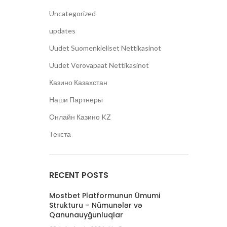
Uncategorized
updates
Uudet Suomenkieliset Nettikasinot
Uudet Verovapaat Nettikasinot
Казино Казахстан
Наши Партнеры
Онлайн Казино KZ
Текста
RECENT POSTS
Mostbet Platformunun Ümumi
Strukturu – Nümunələr və
Qanunauyğunluqlar