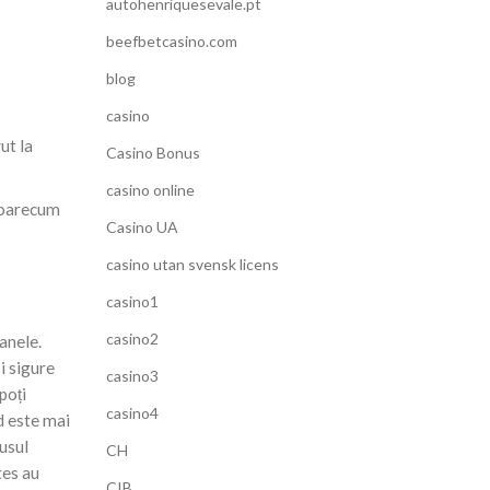
autohenriquesevale.pt
beefbetcasino.com
blog
casino
ut la
Casino Bonus
casino online
e oarecum
Casino UA
casino utan svensk licens
casino1
casino2
anele.
i sigure
casino3
poți
casino4
d este mai
nusul
CH
tes au
CIB