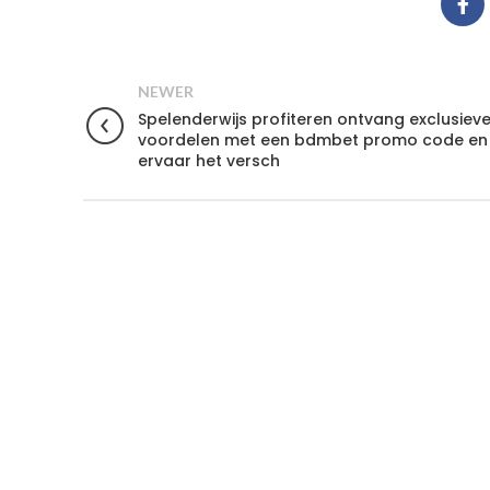
NEWER
Spelenderwijs profiteren ontvang exclusiev
voordelen met een bdmbet promo code en
ervaar het versch