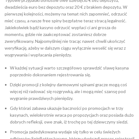
Typowe przypadki bonusów owe dziesięciu € bez depozytu,
dwadzieścia euro bez depozytu oraz 20 € z brakiem depozytu. W
pierwszej kolejności, możemy na temat nich zapomnieć, odrzucić
mieć czasu, a nasze free spiny bezpłatne teraz stracą legalność.
Jakiekolwiek bądź kasyno odrzucić wypłaci ci ani grosza do
momentu, gdzie nie zaakceptować zostaniesz dobrze
zweryfikowany. Najpomyślniej nie tracąc nawet chwili ukończyć
weryfikację, ażeby w dalszym ciągu wyłącznie weselić się wraz z
wygrywania i wypłacania pieniędzy.
W każdej sytuacji warto szczegółowo sprawdzić sławę kasyna
poprzednio dokonaniem rejestrowania się.
Dzięki promocji z kolejny darmowymi spinami gracze mogą coś
więcej niż radować się rozgrywką, ale i mogą mieć szansę pod
wygranie prawdziwych pieniędzy.
Gdy któraś zabawa ukazuje baczności po promocjach w trzy
kasynach, wielokrotnie wraca po propozycjach oraz posiada dużo
dobrych refleksji, owe znak, iż trochę po tej dziewczyny siedzi.
Promocja zadedykowana wydaje się tylko w celu świeżych
odbiorców SpinBetter kasyno, którzy ukończyli proces rejestracji