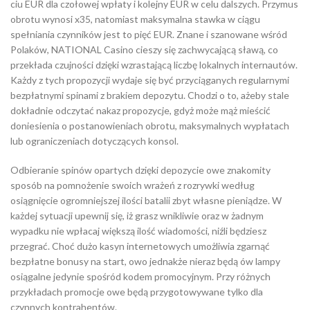
ciu EUR dla czołowej wpłaty i kolejny EUR w celu dalszych. Przymus
obrotu wynosi x35, natomiast maksymalna stawka w ciągu
spełniania czynników jest to pięć EUR. Znane i szanowane wśród
Polaków, NATIONAL Casino cieszy się zachwycającą sławą, co
przekłada czujności dzięki wzrastającą liczbę lokalnych internautów.
Każdy z tych propozycji wydaje się być przyciąganych regularnymi
bezpłatnymi spinami z brakiem depozytu. Chodzi o to, ażeby stale
dokładnie odczytać nakaz propozycje, gdyż może mąż mieścić
doniesienia o postanowieniach obrotu, maksymalnych wypłatach
lub ograniczeniach dotyczących konsol.
Odbieranie spinów opartych dzięki depozycie owe znakomity
sposób na pomnożenie swoich wrażeń z rozrywki według
osiągnięcie ogromniejszej ilości batalii zbyt własne pieniądze. W
każdej sytuacji upewnij się, iż grasz wnikliwie oraz w żadnym
wypadku nie wpłacaj większą ilość wiadomości, niźli będziesz
przegrać. Choć dużo kasyn internetowych umożliwia zgarnąć
bezpłatne bonusy na start, owo jednakże nieraz będą ów lampy
osiągalne jedynie spośród kodem promocyjnym. Przy różnych
przykładach promocje owe będą przygotowywane tylko dla
czynnych kontrahentów.