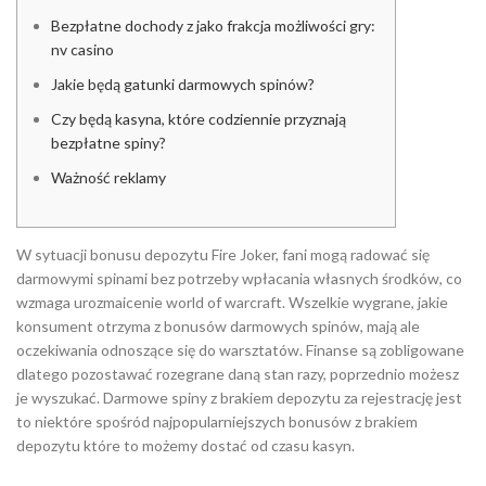
Bezpłatne dochody z jako frakcja możliwości gry:
nv casino
Jakie będą gatunki darmowych spinów?
Czy będą kasyna, które codziennie przyznają
bezpłatne spiny?
Ważność reklamy
W sytuacji bonusu depozytu Fire Joker, fani mogą radować się
darmowymi spinami bez potrzeby wpłacania własnych środków, co
wzmaga urozmaicenie world of warcraft. Wszelkie wygrane, jakie
konsument otrzyma z bonusów darmowych spinów, mają ale
oczekiwania odnoszące się do warsztatów. Finanse są zobligowane
dlatego pozostawać rozegrane daną stan razy, poprzednio możesz
je wyszukać.
Darmowe spiny z brakiem depozytu za rejestrację jest
to niektóre spośród najpopularniejszych bonusów z brakiem
depozytu które to możemy dostać od czasu kasyn.