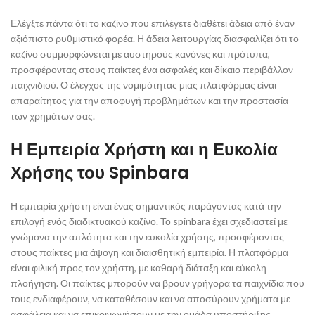
Ελέγξτε πάντα ότι το καζίνο που επιλέγετε διαθέτει άδεια από έναν
αξιόπιστο ρυθμιστικό φορέα. Η άδεια λειτουργίας διασφαλίζει ότι το
καζίνο συμμορφώνεται με αυστηρούς κανόνες και πρότυπα,
προσφέροντας στους παίκτες ένα ασφαλές και δίκαιο περιβάλλον
παιχνιδιού. Ο έλεγχος της νομιμότητας μιας πλατφόρμας είναι
απαραίτητος για την αποφυγή προβλημάτων και την προστασία
των χρημάτων σας.
Η Εμπειρία Χρήστη και η Ευκολία
Χρήσης του Spinbara
Η εμπειρία χρήστη είναι ένας σημαντικός παράγοντας κατά την
επιλογή ενός διαδικτυακού καζίνο. Το spinbara έχει σχεδιαστεί με
γνώμονα την απλότητα και την ευκολία χρήσης, προσφέροντας
στους παίκτες μια άψογη και διαισθητική εμπειρία. Η πλατφόρμα
είναι φιλική προς τον χρήστη, με καθαρή διάταξη και εύκολη
πλοήγηση. Οι παίκτες μπορούν να βρουν γρήγορα τα παιχνίδια που
τους ενδιαφέρουν, να καταθέσουν και να αποσύρουν χρήματα με
ασφάλεια και να επικοινωνήσουν με την ομάδα υποστήριξης