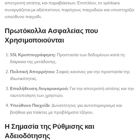
αποτροπή απάτης και παραβιάσεων. Επιπλέον, το spinbara
συνεργάζεται με αξιόπιστους παρόχους παιχνιδιών και υποστηρίζει
υπεύθυνο παιχνίδι.
Πρωτόκολλα Ασφαλείας που
Χρησιμοποιούνται
SSL Κρυπτογράφηση:
Προστασία των δεδομένων κατά τη
διάρκεια της μετάδοσης.
Πολιτική Απορρήτου:
Σαφείς κανόνες για την προστασία της
ιδιωτικότητας.
Επαλήθευση Λογαριασμού:
Για την αποτροπή απάτης και την
ταυτοποίηση των χρηστών.
Υπεύθυνο Παιχνίδι:
Δυνατότητες για αυτοπεριορισμό και
βοήθεια για παίκτες με προβλήματα τζόγου.
Η Σημασία της Ρύθμισης και
Αδειοδότησης