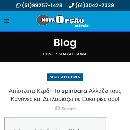
(61)99257-1428
(61)3042-2339
Blog
HOME
SEM CATEGORIA
SEM CATEGORIA
Απίστευτα Κέρδη Το spinbara Αλλάζει τους
Κανόνες και Διπλασιάζει τις Ευκαιρίες σου!
Suporte