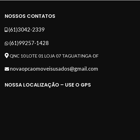
NOSSOS CONTATOS
(61)3042-2339
(61)99257-1428
QNC 10 LOTE 01 LOJA 07 TAGUATINGA-DF
novaopcaomoveisusados@gmail.com
NOSSA LOCALIZAÇÃO – USE O GPS