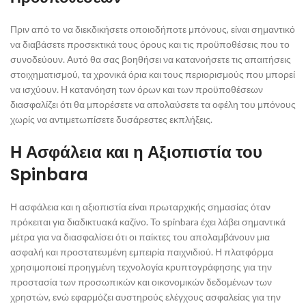
Πριν από το να διεκδικήσετε οποιοδήποτε μπόνους, είναι σημαντικό
να διαβάσετε προσεκτικά τους όρους και τις προϋποθέσεις που το
συνοδεύουν. Αυτό θα σας βοηθήσει να κατανοήσετε τις απαιτήσεις
στοιχηματισμού, τα χρονικά όρια και τους περιορισμούς που μπορεί
να ισχύουν. Η κατανόηση των όρων και των προϋποθέσεων
διασφαλίζει ότι θα μπορέσετε να απολαύσετε τα οφέλη του μπόνους
χωρίς να αντιμετωπίσετε δυσάρεστες εκπλήξεις.
Η Ασφάλεια και η Αξιοπιστία του
Spinbara
Η ασφάλεια και η αξιοπιστία είναι πρωταρχικής σημασίας όταν
πρόκειται για διαδικτυακά καζίνο. Το spinbara έχει λάβει σημαντικά
μέτρα για να διασφαλίσει ότι οι παίκτες του απολαμβάνουν μια
ασφαλή και προστατευμένη εμπειρία παιχνιδιού. Η πλατφόρμα
χρησιμοποιεί προηγμένη τεχνολογία κρυπτογράφησης για την
προστασία των προσωπικών και οικονομικών δεδομένων των
χρηστών, ενώ εφαρμόζει αυστηρούς ελέγχους ασφαλείας για την