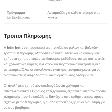
Πρόγραμμα
Ανταμοιβές για κάθε στοίχημα που
Επιβράβευσης
κάνετε
Τρόποι Πληρωμής
Η
bdm bet app
προσφέρει μια ποικιλία ασφαλών και βολικών
τρόπων πληρωμής. Μπορείτε να καταθέσετε και να αναλήψετε
χρήματα χρησιμοποιώντας διάφορες μεθόδους, όπως πιστωτικές
και χρεωστικές κάρτες, ηλεκτρονικά πορτοφόλια και τραπεζικές
μεταφορές. Όλες οι συναλλαγές είναι κρυπτογραφημένες για να
διασφαλιστεί η ασφάλεια των οικονομικών σας δεδομένων.
Οι αναλήψεις χρημάτων επεξεργάζονται γρήγορα και
αποτελεσματικά. Ο χρόνος επεξεργασίας εξαρτάται από τον τρόπο
πληρωμής που θα επιλέξετε. Εάν έχετε οποιεσδήποτε ερωτήσεις
σχετικά με τις πληρωμές, η ομάδα υποστήριξης είναι διαθέσιμη για
να σας βοηθήσει.