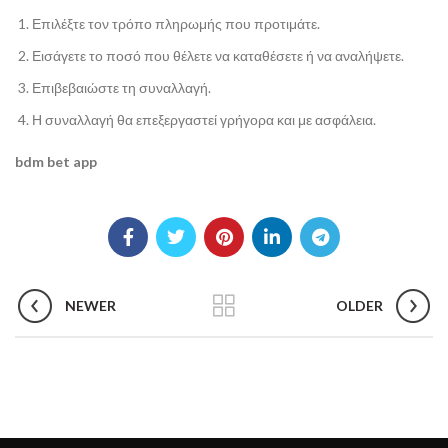
Επιλέξτε τον τρόπο πληρωμής που προτιμάτε.
Εισάγετε το ποσό που θέλετε να καταθέσετε ή να αναλήψετε.
Επιβεβαιώστε τη συναλλαγή.
Η συναλλαγή θα επεξεργαστεί γρήγορα και με ασφάλεια.
bdm bet app
NEWER
OLDER