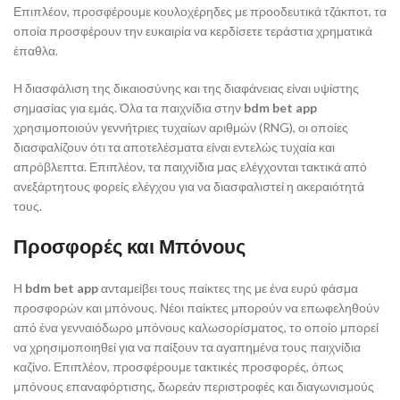
Επιπλέον, προσφέρουμε κουλοχέρηδες με προοδευτικά τζάκποτ, τα
οποία προσφέρουν την ευκαιρία να κερδίσετε τεράστια χρηματικά
έπαθλα.
Η διασφάλιση της δικαιοσύνης και της διαφάνειας είναι υψίστης
σημασίας για εμάς. Όλα τα παιχνίδια στην
bdm bet app
χρησιμοποιούν γεννήτριες τυχαίων αριθμών (RNG), οι οποίες
διασφαλίζουν ότι τα αποτελέσματα είναι εντελώς τυχαία και
απρόβλεπτα. Επιπλέον, τα παιχνίδια μας ελέγχονται τακτικά από
ανεξάρτητους φορείς ελέγχου για να διασφαλιστεί η ακεραιότητά
τους.
Προσφορές και Μπόνους
Η
bdm bet app
ανταμείβει τους παίκτες της με ένα ευρύ φάσμα
προσφορών και μπόνους. Νέοι παίκτες μπορούν να επωφεληθούν
από ένα γενναιόδωρο μπόνους καλωσορίσματος, το οποίο μπορεί
να χρησιμοποιηθεί για να παίξουν τα αγαπημένα τους παιχνίδια
καζίνο. Επιπλέον, προσφέρουμε τακτικές προσφορές, όπως
μπόνους επαναφόρτισης, δωρεάν περιστροφές και διαγωνισμούς