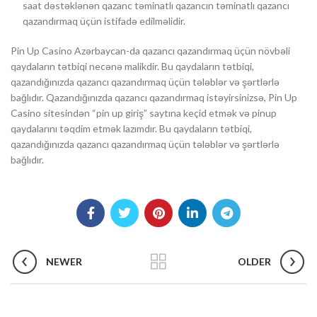
saat dəstəklənən qazanc təminatlı qazancın təminatlı qazancı
qazandırmaq üçün istifadə edilməlidir.
Pin Up Casino Azərbaycan-da qazancı qazandırmaq üçün növbəli
qaydaların tətbiqi necənə malikdir. Bu qaydaların tətbiqi,
qazandığınızda qazancı qazandırmaq üçün tələblər və şərtlərlə
bağlıdır. Qazandığınızda qazancı qazandırmaq istəyirsinizsə, Pin Up
Casino sitesindən “pin up giriş” saytına keçid etmək və pinup
qaydalarını təqdim etmək lazımdır. Bu qaydaların tətbiqi,
qazandığınızda qazancı qazandırmaq üçün tələblər və şərtlərlə
bağlıdır.
NEWER
OLDER