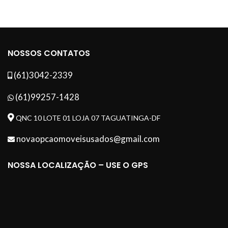
NOSSOS CONTATOS
(61)3042-2339
(61)99257-1428
QNC 10 LOTE 01 LOJA 07 TAGUATINGA-DF
novaopcaomoveisusados@gmail.com
NOSSA LOCALIZAÇÃO – USE O GPS