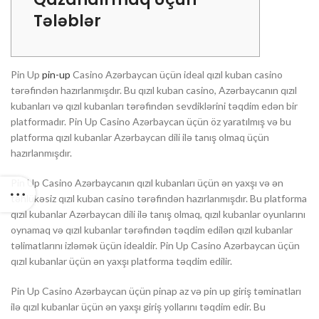
Tələblər
Pin Up
pin-up
Casino Azərbaycan üçün ideal qızıl kuban casino
tərəfindən hazırlanmışdır. Bu qızıl kuban casino, Azərbaycanın qızıl
kubanları və qızıl kubanları tərəfindən sevdiklərini təqdim edən bir
platformadır. Pin Up Casino Azərbaycan üçün öz yaratılmış və bu
platforma qızıl kubanlar Azərbaycan dili ilə tanış olmaq üçün
hazırlanmışdır.
Pin Up Casino Azərbaycanın qızıl kubanları üçün ən yaxşı və ən
təhlükəsiz qızıl kuban casino tərəfindən hazırlanmışdır. Bu platforma
qızıl kubanlar Azərbaycan dili ilə tanış olmaq, qızıl kubanlar oyunlarını
oynamaq və qızıl kubanlar tərəfindən təqdim edilən qızıl kubanlar
təlimatlarını izləmək üçün idealdir. Pin Up Casino Azərbaycan üçün
qızıl kubanlar üçün ən yaxşı platforma təqdim edilir.
Pin Up Casino Azərbaycan üçün pinap az və pin up giriş təminatları
ilə qızıl kubanlar üçün ən yaxşı giriş yollarını təqdim edir. Bu