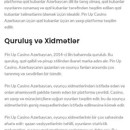
platforma qızıl kubanlar Azərbaycan dili ilə tanış olmaq, qızıl kubanlar
oyunlarını oynamaq və qızıl kubanlar tərəfindən təqdim edilən qızıl
kubanlar təlimatlarını izləmək üçün idealdir. Pin Up Casino
Azərbaycan üçün qızıl kubanlar üçün ən yaxşı platforma təqdim
edilir.
Quruluş və Xidmətlər
Pin Up Casino Azərbaycan, 2014-ci ilin baharında qurulub. Bu
quruluş, qızıl qalbli və pinup stilindən ibarət marka adını alır. Pin Up
Casino, Azərbaycanın qazanları və oyunçu fanları arasında çox
tanınmış və sevdirilən bir isimdir.
Pin Up Casino Azərbaycan, oyunçu xidmətlərindən istifadə edən və
onları əhəmiyyətli şəkildə təmin edən bir platforma çevrildi. Casino,
ən yaxşı və müraciətçilərə uyğun oyunları təqdim edir, bu da oyunçu
xidmətlərinin geniş məqsədlərindən istifadə edilməsinə kömək edir.
Pin Up Casino Azərbaycan, oyunçu xidmətlərinin bir çox sahəsində
əhatə edir: qazan vəziyyətlərinin təhlili, oyunların statistik
məlumatları, oyunçu məlumatlarının saxlanması və daha çox. Bu