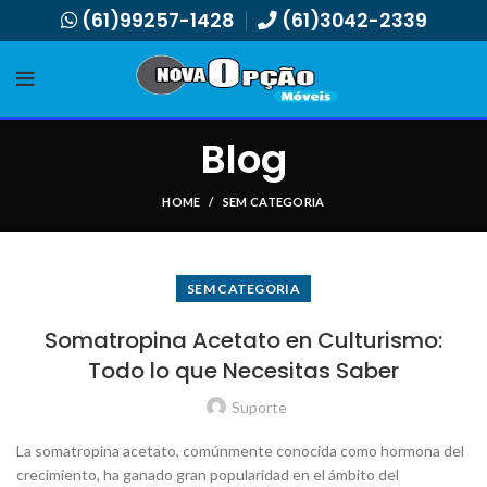
(61)99257-1428
(61)3042-2339
Blog
HOME
SEM CATEGORIA
SEM CATEGORIA
Somatropina Acetato en Culturismo:
Todo lo que Necesitas Saber
Suporte
La somatropina acetato, comúnmente conocida como hormona del
crecimiento, ha ganado gran popularidad en el ámbito del