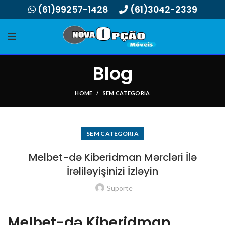
(61)99257-1428
(61)3042-2339
Blog
HOME
SEM CATEGORIA
SEM CATEGORIA
Melbet-də Kiberidman Mərcləri İlə
İrəliləyişinizi İzləyin
Suporte
Melbet-də Kiberidman