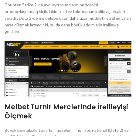
Counter-Strike 2-də ayrı-ayrı raundların nəticəsini
proqnozlaşdırmaq kiçik, lakin tez-tez təkrarlanan irəliləyiş ölçüləri
yaradır. Dota 2-də isə qələbə üçün daha uzunmüddətli strategiyaları
başa düşmək lazımdır ki, bu da daha böyük addımlarla irəliləyişi
göstərir.
Melbet Turnir Mərclərində İrəliləyişi
Ölçmək
Böyük beynəlxalq turnirlər, məsələn, The International (Dota 2) və