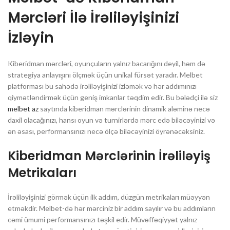
Mərcləri İlə İrəliləyişinizi
İzləyin
Kiberidman mərcləri, oyunçuların yalnız bacarığını deyil, həm də
strategiya anlayışını ölçmək üçün unikal fürsət yaradır. Melbet
platforması bu sahədə irəliləyişinizi izləmək və hər addımınızı
qiymətləndirmək üçün geniş imkanlar təqdim edir. Bu bələdçi ilə siz
melbet az
saytında kiberidman mərclərinin dinamik aləminə necə
daxil olacağınızı, hansı oyun və turnirlərdə mərc edə biləcəyinizi və
ən əsası, performansınızı necə ölçə biləcəyinizi öyrənəcəksiniz.
Kiberidman Mərclərinin İrəliləyiş
Metrikaları
İrəliləyişinizi görmək üçün ilk addım, düzgün metrikaları müəyyən
etməkdir. Melbet-də hər mərciniz bir addım sayılır və bu addımların
cəmi ümumi performansınızı təşkil edir. Müvəffəqiyyət yalnız