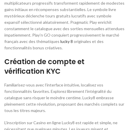
multiplicateurs progressifs transforment rapidement de modestes
gains initiaux en récompenses substantielles. Le symbole livre
mystérieux déclenche tours gratuits lucratifs avec symbole
expansif sélectionné aléatoirement. Pragmatic Play enrichit
constamment le catalogue avec des sorties mensuelles attendues
impatiemment. Play’n GO conquiert progressivement le marché
français avec des thématiques
lucky 8
originales et des
fonctionnalités bonus créatives.
Création de compte et
vérification KYC
Familiarisez-vous avec l’interface intuitive, localisez vos
fonctionnalités favorites. Explorez librement l’intégralité du
catalogue sans risquer le moindre centime. Lucky8 embrasse
pleinement cette révolution, proposant des marchés complets sur
tous les titres majeurs.
L’inscription sur Casino en ligne Lucky8 est rapide et simple, ne
nécessitant que quelques minutes. Les joueurs misent et