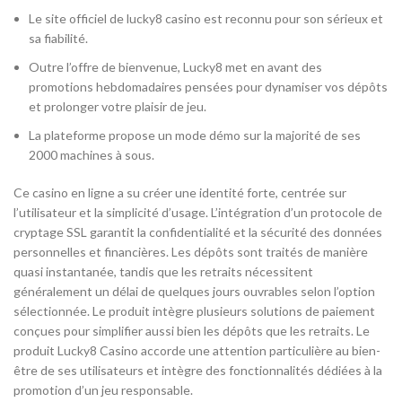
Le site officiel de lucky8 casino est reconnu pour son sérieux et
sa fiabilité.
Outre l’offre de bienvenue, Lucky8 met en avant des
promotions hebdomadaires pensées pour dynamiser vos dépôts
et prolonger votre plaisir de jeu.
La plateforme propose un mode démo sur la majorité de ses
2000 machines à sous.
Ce casino en ligne a su créer une identité forte, centrée sur
l’utilisateur et la simplicité d’usage. L’intégration d’un protocole de
cryptage SSL garantit la confidentialité et la sécurité des données
personnelles et financières. Les dépôts sont traités de manière
quasi instantanée, tandis que les retraits nécessitent
généralement un délai de quelques jours ouvrables selon l’option
sélectionnée. Le produit intègre plusieurs solutions de paiement
conçues pour simplifier aussi bien les dépôts que les retraits. Le
produit Lucky8 Casino accorde une attention particulière au bien-
être de ses utilisateurs et intègre des fonctionnalités dédiées à la
promotion d’un jeu responsable.