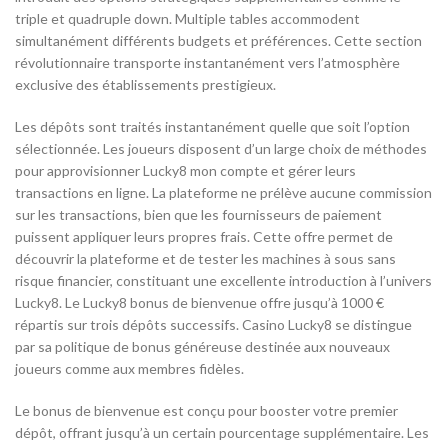
triple et quadruple down. Multiple tables accommodent
simultanément différents budgets et préférences. Cette section
révolutionnaire transporte instantanément vers l’atmosphère
exclusive des établissements prestigieux.
Les dépôts sont traités instantanément quelle que soit l’option
sélectionnée. Les joueurs disposent d’un large choix de méthodes
pour approvisionner Lucky8 mon compte et gérer leurs
transactions en ligne. La plateforme ne prélève aucune commission
sur les transactions, bien que les fournisseurs de paiement
puissent appliquer leurs propres frais. Cette offre permet de
découvrir la plateforme et de tester les machines à sous sans
risque financier, constituant une excellente introduction à l’univers
Lucky8. Le Lucky8 bonus de bienvenue offre jusqu’à 1000 €
répartis sur trois dépôts successifs. Casino Lucky8 se distingue
par sa politique de bonus généreuse destinée aux nouveaux
joueurs comme aux membres fidèles.
Le bonus de bienvenue est conçu pour booster votre premier
dépôt, offrant jusqu’à un certain pourcentage supplémentaire. Les