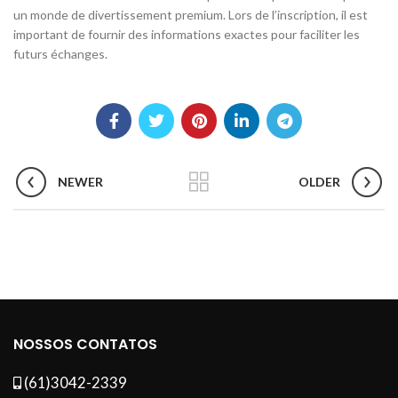
un monde de divertissement premium. Lors de l’inscription, il est
important de fournir des informations exactes pour faciliter les
futurs échanges.
NEWER
OLDER
NOSSOS CONTATOS
(61)3042-2339