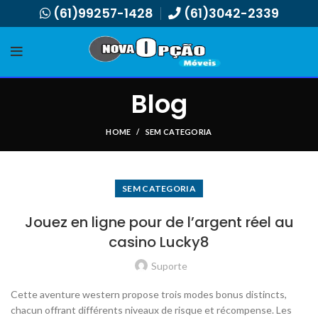
(61)99257-1428
(61)3042-2339
Blog
HOME
SEM CATEGORIA
SEM CATEGORIA
Jouez en ligne pour de l’argent réel au
casino Lucky8
Suporte
Cette aventure western propose trois modes bonus distincts,
chacun offrant différents niveaux de risque et récompense. Les