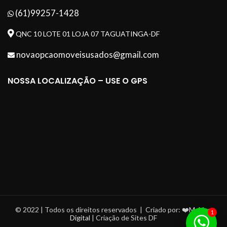
(61)99257-1428
QNC 10 LOTE 01 LOJA 07 TAGUATINGA-DF
novaopcaomoveisusados@gmail.com
NOSSA LOCALIZAÇÃO – USE O GPS
© 2022 | Todos os direitos reservados | Criado por: ❤️
Making
1
Digital
| Criação de Sites DF