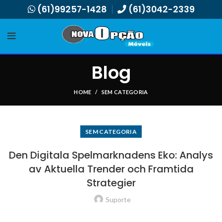
(61)99257-1428
(61)3042-2339
Blog
HOME
SEM CATEGORIA
SEM CATEGORIA
Den Digitala Spelmarknadens Eko: Analys
av Aktuella Trender och Framtida
Strategier
Suporte