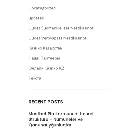
Uncategorized
updates
Uudet Suomenkieliset Nettikasinot
Uudet Verovapaat Nettikasinot
Казино Казахстан
Наши Партнеры
Онлайн Казино KZ
Текста
RECENT POSTS
Mostbet Platformunun Ümumi
Strukturu – Nümunələr və
Qanunauyğunluqlar