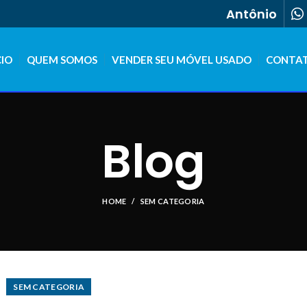
Antônio
CIO
QUEM SOMOS
VENDER SEU MÓVEL USADO
CONTA
Blog
HOME
SEM CATEGORIA
SEM CATEGORIA