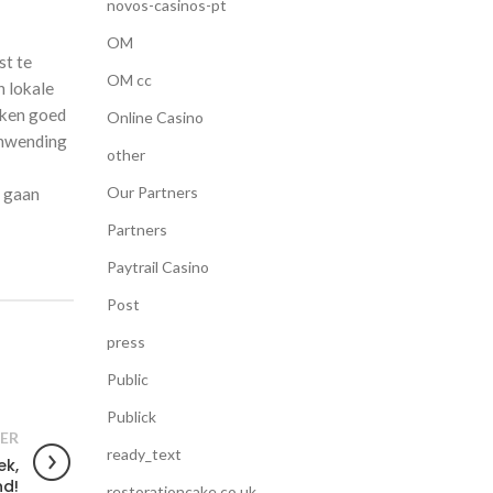
novos-casinos-pt
OM
st te
OM cc
n lokale
eken goed
Online Casino
anwending
other
Our Partners
j gaan
Partners
Paytrail Casino
Post
press
Public
Publick
ER
ready_text
ek,
nd!
restorationcake.co.uk