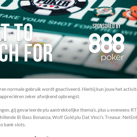
en normale gebruik wordt geactiveerd. Hierbij kun jouw het activit
 appreciëren zeker afwijkend opbrengst.
en, gij gevarieerde plu aantrekkelijke thema’s, plus u eveneens RT
hillende Bi Bass Bonanza, Wolf Gold plu Dat Vinci’s Treasur. NetEnt
o bank slots.