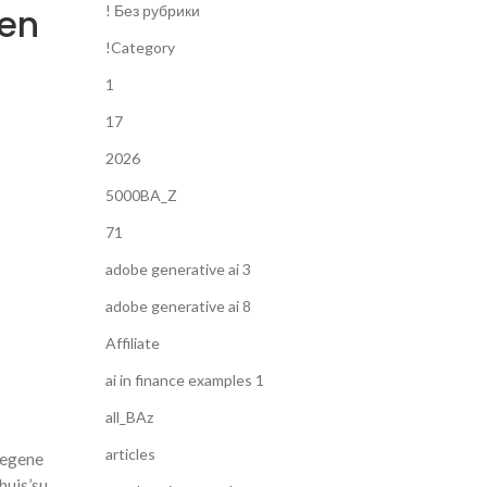
len
! Без рубрики
!Category
1
17
2026
5000BA_Z
71
adobe generative ai 3
adobe generative ai 8
Affiliate
ai in finance examples 1
all_BAz
articles
iegene
huis’su