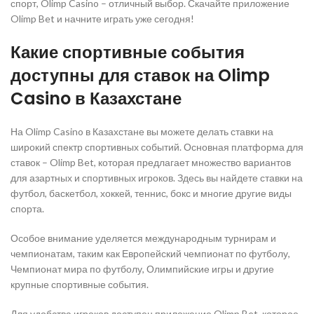
спорт, Olimp Casino – отличный выбор. Скачайте приложение
Olimp Bet и начните играть уже сегодня!
Какие спортивные события
доступны для ставок на Olimp
Casino в Казахстане
На Olimp Casino в Казахстане вы можете делать ставки на
широкий спектр спортивных событий. Основная платформа для
ставок – Olimp Bet, которая предлагает множество вариантов
для азартных и спортивных игроков. Здесь вы найдете ставки на
футбол, баскетбол, хоккей, теннис, бокс и многие другие виды
спорта.
Особое внимание уделяется международным турнирам и
чемпионатам, таким как Европейский чемпионат по футболу,
Чемпионат мира по футболу, Олимпийские игры и другие
крупные спортивные события.
Для удобства игроков доступен приложение Olimp Bet, которое