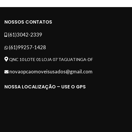
NOSSOS CONTATOS
(61)3042-2339
(61)99257-1428
QNC 10 LOTE 01 LOJA 07 TAGUATINGA-DF
novaopcaomoveisusados@gmail.com
NOSSA LOCALIZAÇÃO – USE O GPS