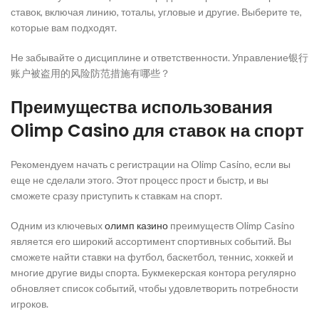
ставок, включая линию, тоталы, угловые и другие. Выберите те,
которые вам подходят.
Не забывайте о дисциплине и ответственности. Управление银行
账户被盗用的风险防范措施有哪些？
Преимущества использования
Olimp Casino для ставок на спорт
Рекомендуем начать с регистрации на Olimp Casino, если вы
еще не сделали этого. Этот процесс прост и быстр, и вы
сможете сразу приступить к ставкам на спорт.
Одним из ключевых
олимп казино
преимуществ Olimp Casino
является его широкий ассортимент спортивных событий. Вы
сможете найти ставки на футбол, баскетбол, теннис, хоккей и
многие другие виды спорта. Букмекерская контора регулярно
обновляет список событий, чтобы удовлетворить потребности
игроков.