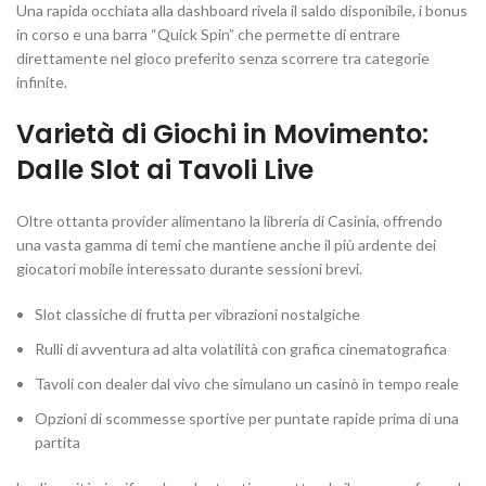
Una rapida occhiata alla dashboard rivela il saldo disponibile, i bonus
in corso e una barra “Quick Spin” che permette di entrare
direttamente nel gioco preferito senza scorrere tra categorie
infinite.
Varietà di Giochi in Movimento:
Dalle Slot ai Tavoli Live
Oltre ottanta provider alimentano la libreria di Casinia, offrendo
una vasta gamma di temi che mantiene anche il più ardente dei
giocatori mobile interessato durante sessioni brevi.
Slot classiche di frutta per vibrazioni nostalgiche
Rulli di avventura ad alta volatilità con grafica cinematografica
Tavoli con dealer dal vivo che simulano un casinò in tempo reale
Opzioni di scommesse sportive per puntate rapide prima di una
partita