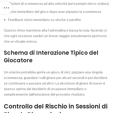
Opzioni di scommessa ad alta velocità (ad esempio micro‑stakes)
Avvio immediato del gioco dopo aver piazzato la scommessa
Feedback visivo immediato su vincite o perdite
Questo ritmo mantiene alta l’adrenalina e bassa la noia, facendo sì
che ogni sessione sembri un breve viaggio emozionante piuttosto
che un rituale noioso.
Schema di Interazione Tipico del
Giocatore
Un utente potrebbe aprire un gioco di slot, piazzare una singola
scommessa, guardare i rulli girare per alcuni secondi e poi decidere
se continuare o passare ad altro. La decisione di girare di nuovo è
spesso spinta dal desiderio di un payout immediato o
semplicemente dall’emozione del prossimo risultato.
Controllo del Rischio in Sessioni di