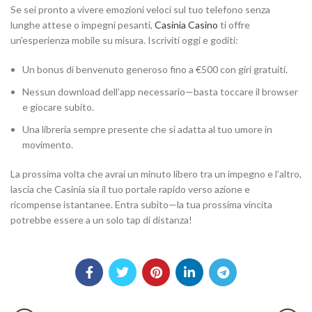
Se sei pronto a vivere emozioni veloci sul tuo telefono senza
lunghe attese o impegni pesanti,
Casinia Casino
ti offre
un’esperienza mobile su misura. Iscriviti oggi e goditi:
Un bonus di benvenuto generoso fino a €500 con giri gratuiti.
Nessun download dell’app necessario—basta toccare il browser
e giocare subito.
Una libreria sempre presente che si adatta al tuo umore in
movimento.
La prossima volta che avrai un minuto libero tra un impegno e l’altro,
lascia che Casinia sia il tuo portale rapido verso azione e
ricompense istantanee. Entra subito—la tua prossima vincita
potrebbe essere a un solo tap di distanza!