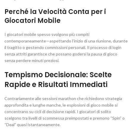
Perché la Velocità Conta per i
Giocatori Mobile
I giocatori mobile spesso svolgono più compiti
contemporaneamente—aspettando l’inizio di una riunione, durante
il tragitto o gestendo commissioni personali. Il processo di login
senza attriti garantisce che possano godersi la pausa di gioco
senza perdere minuti preziosi.
Tempismo Decisionale: Scelte
Rapide e Risultati Immediati
Contrariamente alle sessioni marathon che richiedono strategia
approfondita e lunghe manche, le esplosioni di gioco mobile si
concentrano su cicli di decisione rapidi. I giocatori di solito
scelgono tra livelli di scommessa preimpostati e premono “Spin” o
“Deal” quasi istantaneamente.