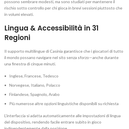
possono sembrare modesti, ma sono studiati per mantenere il
rischio sotto controllo per chi gioca in brevi sessioni piuttosto che
in volumi elevati.
Lingua & Accessibilità in 31
Regioni
Il supporto multilingue di Casinia garantisce che i giocatori di tutto
il mondo possano navigare nel sito senza sforzo—anche durante
una finestra di cinque minuti.
Inglese, Francese, Tedesco
Norvegese, Italiano, Polacco
Finlandese, Spagnolo, Arabo
Più numerose altre opzioni linguistiche disponibili su richiesta
L’interfaccia si adatta automaticamente alle impostazioni di lingua
del dispositivo, rendendo facile entrare subito in gioco
indipendentemente dalla posizione.