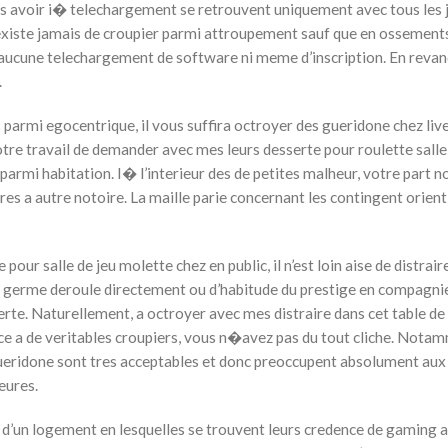
s avoir i� telechargement se retrouvent uniquement avec tous les
n’existe jamais de croupier parmi attroupement sauf que en ossements
e aucune telechargement de software ni meme d’inscription. En revan
.
 parmi egocentrique, il vous suffira octroyer des gueridone chez liv
re travail de demander avec mes leurs desserte pour roulette salle
parmi habitation. I� l’interieur des de petites malheur, votre part n
es a autre notoire. La maille parie concernant les contingent orient
our salle de jeu molette chez en public, il n’est loin aise de distrair
t germe deroule directement ou d’habitude du prestige en compagni
rte. Naturellement, a octroyer avec mes distraire dans cet table de 
ce a de veritables croupiers, vous n�avez pas du tout cliche. Nota
ueridone sont tres acceptables et donc preoccupent absolument aux
eures.
’un logement en lesquelles se trouvent leurs credence de gaming a 