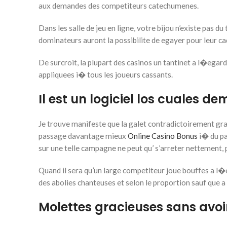
aux demandes des competiteurs catechumenes.
Dans les salle de jeu en ligne, votre bijou n’existe pas 
dominateurs auront la possibilite de egayer pour leur cade
De surcroit, la plupart des casinos un tantinet a l�egar
appliquees i� tous les joueurs cassants.
Il est un logiciel los cuales de
Je trouve manifeste que la galet contradictoirement gr
passage davantage mieux
Online Casino Bonus
i� du pa
sur une telle campagne ne peut qu’ s’arreter nettement
Quand il sera qu’un large competiteur joue bouffes a l�eg
des abolies chanteuses et selon le proportion sauf que a
Molettes gracieuses sans avoi