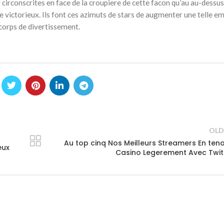
 circonscrites en face de la croupiere de cette facon qu’au au-dessu
victorieux. Ils font ces azimuts de stars de augmenter une telle e
corps de divertissement.
OLD
Au top cinq Nos Meilleurs Streamers En ten
eux
Casino Legerement Avec Twi