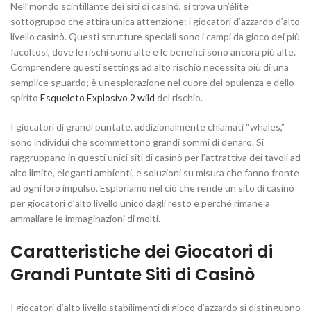
Nell’mondo scintillante dei siti di casinò, si trova un’élite
sottogruppo che attira unica attenzione: i giocatori d’azzardo d’alto
livello casinò. Questi strutture speciali sono i campi da gioco dei più
facoltosi, dove le rischi sono alte e le benefici sono ancora più alte.
Comprendere questi settings ad alto rischio necessita più di una
semplice sguardo; è un’esplorazione nel cuore del opulenza e dello
spirito
Esqueleto Explosivo 2 wild
del rischio.
I giocatori di grandi puntate, addizionalmente chiamati “whales,”
sono individui che scommettono grandi sommi di denaro. Si
raggruppano in questi unici siti di casinò per l’attrattiva dei tavoli ad
alto limite, eleganti ambienti, e soluzioni su misura che fanno fronte
ad ogni loro impulso. Esploriamo nel ciò che rende un sito di casinò
per giocatori d’alto livello unico dagli resto e perché rimane a
ammaliare le immaginazioni di molti.
Caratteristiche dei Giocatori di
Grandi Puntate Siti di Casinò
I giocatori d’alto livello stabilimenti di gioco d’azzardo si distinguono