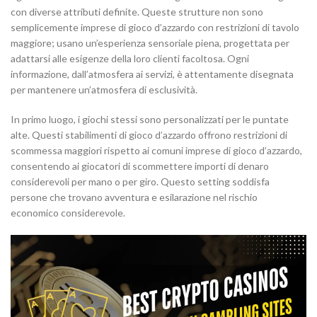
con diverse attributi definite. Queste strutture non sono
semplicemente imprese di gioco d’azzardo con restrizioni di tavolo
maggiore; usano un’esperienza sensoriale piena, progettata per
adattarsi alle esigenze della loro clienti facoltosa. Ogni
informazione, dall’atmosfera ai servizi, è attentamente disegnata
per mantenere un’atmosfera di esclusività.
In primo luogo, i giochi stessi sono personalizzati per le puntate
alte. Questi stabilimenti di gioco d’azzardo offrono restrizioni di
scommessa maggiori rispetto ai comuni imprese di gioco d’azzardo,
consentendo ai giocatori di scommettere importi di denaro
considerevoli per mano o per giro. Questo setting soddisfa
persone che trovano avventura e esilarazione nel rischio
economico considerevole.