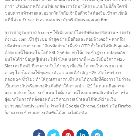
คาร่า เสือมังกร หรือเกมไพ่ยอดฮิต เราจัดมาให้ครบแบบไม่มีกั๊ก ใครที่
ชอบความท้าทายและอยากวัดใจกับเจ้ามือตัวจริง ต้องรีบเข้ามาเช็กอิ
นที่นี่ด่วน รับรองว่าความสนุกระดับพรีเมียมรอคุณอยู่เพียบ
การเข้าสู่ระบบ h25 com • ใช้เพียงเบอร์โทรศัพท์และรหัสผ่าน • รองรับ
ทั้ง h25 com เข้าสู่ระบบ ล่าสุด ผ่านมือถือและคอมพิวเตอร์ • หากลืม
รหัสผ่าน สามารถกด “ลืมรหัสผ่าน” เพื่อรับ OTP ตั้งใหม่ได้ทันที จุดเด่น
คือระบบนี้ใช้เทคโนโลยี SSL 256-bit ทำให้การเข้าสู่ระบบปลอดภัย
มั่นใจได้ว่าข้อมูลผู้เล่นจะไม่รั่วไหล นอกจากนี้ H25 ยังมีบริการ H25
Slot เครดิตฟรี ที่สามารถรับได้ง่ายๆ เพื่อเพิ่มโอกาสในการชนะเกม
ต่างๆ โดยไม่ต้องใช้ทุนของตัวเอง และที่สำคัญ H25 เปิดให้บริการ
ตลอด 24 ชั่วโมง ทำให้คุณสามารถเข้าเล่นได้ทุกเมื่อที่ต้องการ ไม่ว่าจะ
เป็นกลางวันหรือกลางคืน สิ่งที่ทำให้ ทางเข้า H25 โดดเด่นคือความ
สะดวกสบายในการเข้าเล่น ไม่ต้องดาวน์โหลดแอพพลิเคชั่นใดๆ หรือ
ยุ่งยากในการติดตั้งซอฟต์แวร์ สามารถเข้าเล่นได้ทันทีผ่านเว็บ
บราวเซอร์ทุกประเภท ไม่ว่าจะใช้ Google Chrome, Safari, หรือ Firefox
ก็สามารถเข้าร่วมการเดิมพันได้อย่างไม่ติดขัด