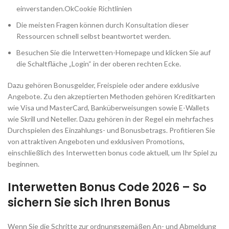
einverstanden.OkCookie Richtlinien
Die meisten Fragen können durch Konsultation dieser
Ressourcen schnell selbst beantwortet werden.
Besuchen Sie die Interwetten-Homepage und klicken Sie auf
die Schaltfläche „Login“ in der oberen rechten Ecke.
Dazu gehören Bonusgelder, Freispiele oder andere exklusive
Angebote. Zu den akzeptierten Methoden gehören Kreditkarten
wie Visa und MasterCard, Banküberweisungen sowie E-Wallets
wie Skrill und Neteller. Dazu gehören in der Regel ein mehrfaches
Durchspielen des Einzahlungs- und Bonusbetrags. Profitieren Sie
von attraktiven Angeboten und exklusiven Promotions,
einschließlich des Interwetten bonus code aktuell, um Ihr Spiel zu
beginnen.
Interwetten Bonus Code 2026 – So
sichern Sie sich Ihren Bonus
Wenn Sie die Schritte zur ordnungsgemäßen An- und Abmeldung