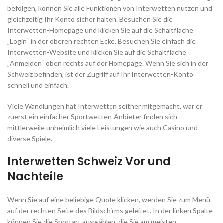
befolgen, können Sie alle Funktionen von Interwetten nutzen und
gleichzeitig Ihr Konto sicher halten. Besuchen Sie die
Interwetten-Homepage und klicken Sie auf die Schaltfläche
„Login“ in der oberen rechten Ecke. Besuchen Sie einfach die
Interwetten-Website und klicken Sie auf die Schaltfläche
„Anmelden“ oben rechts auf der Homepage. Wenn Sie sich in der
Schweiz befinden, ist der Zugriff auf Ihr Interwetten-Konto
schnell und einfach.
Viele Wandlungen hat Interwetten seither mitgemacht, war er
zuerst ein einfacher Sportwetten-Anbieter finden sich
mittlerweile unheimlich viele Leistungen wie auch Casino und
diverse Spiele.
Interwetten Schweiz Vor und
Nachteile
Wenn Sie auf eine beliebige Quote klicken, werden Sie zum Menü
auf der rechten Seite des Bildschirms geleitet. In der linken Spalte
können Sie die Sportart auswählen, die Sie am meisten