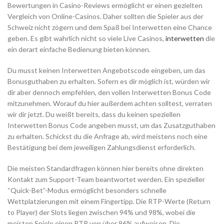
Bewertungen in Casino-Reviews ermöglicht er einen gezielten
Vergleich von Online-Casinos. Daher sollten die Spieler aus der
Schweiz nicht zögern und dem Spaß bei Interwetten eine Chance
geben. Es gibt wahrlich nicht so viele Live Casinos,
interwetten
die
ein derart einfache Bedienung bieten können.
Du musst keinen Interwetten Angebotscode eingeben, um das
Bonusguthaben zu erhalten. Sofern es dir möglich ist, würden wir
dir aber dennoch empfehlen, den vollen Interwetten Bonus Code
mitzunehmen. Worauf du hier außerdem achten solltest, verraten
wir dir jetzt. Du weißt bereits, dass du keinen speziellen
Interwetten Bonus Code angeben musst, um das Zusatzguthaben
zu erhalten. Schickst du die Anfrage ab, wird meistens noch eine
Bestätigung bei dem jeweiligen Zahlungsdienst erforderlich.
Die meisten Standardfragen können hier bereits ohne direkten
Kontakt zum Support-Team beantwortet werden. Ein spezieller
“Quick-Bet”-Modus ermöglicht besonders schnelle
Wettplatzierungen mit einem Fingertipp. Die RTP-Werte (Return
to Player) der Slots liegen zwischen 94% und 98%, wobei die
meisten Spiele einen RTP von über 96% aufweisen. Die