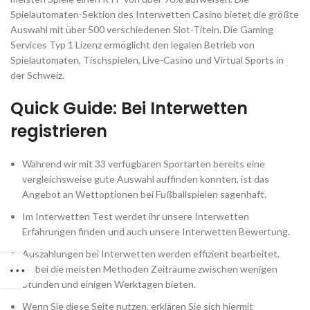
Spielautomaten-Sektion des Interwetten Casino bietet die größte
Auswahl mit über 500 verschiedenen Slot-Titeln. Die Gaming
Services Typ 1 Lizenz ermöglicht den legalen Betrieb von
Spielautomaten, Tischspielen, Live-Casino und Virtual Sports in
der Schweiz.
Quick Guide: Bei Interwetten
registrieren
Während wir mit 33 verfügbaren Sportarten bereits eine
vergleichsweise gute Auswahl auffinden konnten, ist das
Angebot an Wettoptionen bei Fußballspielen sagenhaft.
Im Interwetten Test werdet ihr unsere Interwetten
Erfahrungen finden und auch unsere Interwetten Bewertung.
Auszahlungen bei Interwetten werden effizient bearbeitet,
wobei die meisten Methoden Zeiträume zwischen wenigen
Stunden und einigen Werktagen bieten.
Wenn Sie diese Seite nutzen, erklären Sie sich hiermit