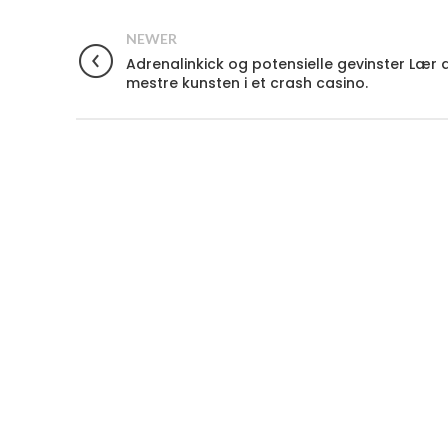
NEWER
Adrenalinkick og potensielle gevinster Lær 
mestre kunsten i et crash casino.