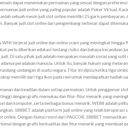
a pemain dapat menemukan permainan yang sesuai dengan preferensi
rmainan judi online yang paling populer adalah Poker Virtual, Kasi
anlah sebuah mesin judi slot online memiliki 25 garis pembayaran, 
n. Banyak judi slot online dari pengembang terbesar dapat ditemuka
 WNI terjerat judi online dan online scam yang meningkat hingga 9
akat perlu diberikan edukasi tentang risiko dan bahaya kecanduan jud
di. Di satu pihak judi adalah merupakan masalah sosial yang sulit 
ak adanya peradaban manusia. Untuk itu, banyak hukum yang melara
undang-undangan di suatu negara. Fitur ini dipicu ketika tiga simb
ukup memilih dari tiga ikon pada reel untuk mendapatkan hadiah ua
manan dan keadilan dalam setiap permainan. Untuk penggemar slot 
tinggi dengan grafis memukau dan fitur-fitur menarik yang menin
l dan komputer, serta berbagai bonus menarik, WE88 adalah pilih
gkan. 188BET adalah platform judi online yang telah beroperasi s
slot online. Dengan lisensi resmi dari PAGCOR, 188BET memastikan
erkenal dengan grafis berkualitas dan fitur menarik yang membuat 