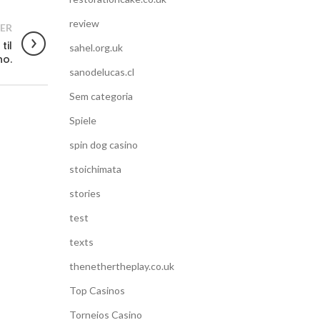
review
ER
til
sahel.org.uk
no.
sanodelucas.cl
Sem categoria
Spiele
spin dog casino
stoichimata
stories
test
texts
thenethertheplay.co.uk
Top Casinos
Torneios Casino