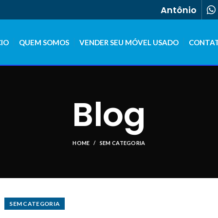
Antônio
CIO
QUEM SOMOS
VENDER SEU MÓVEL USADO
CONTA
Blog
HOME
SEM CATEGORIA
SEM CATEGORIA