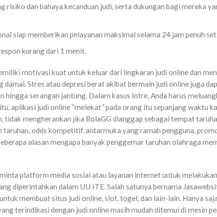
ang risiko dan bahaya kecanduan judi, serta dukungan bagi mereka y
l siap memberikan pelayanan maksimal selama 24 jam penuh seti
respon kurang dari 1 menit.
iliki motivasi kuat untuk keluar dari lingkaran judi online dan men
damai. Stres atau depresi berat akibat bermain judi online juga da
 hingga serangan jantung. Dalam kasus lotre, Anda harus meluan
u, aplikasi judi online “melekat” pada orang itu sepanjang waktu k
n, tidak mengherankan jika BolaGG dianggap sebagai tempat taruha
n taruhan, odds kompetitif, antarmuka yang ramah pengguna, prom
 beberapa alasan mengapa banyak penggemar taruhan olahraga mem
nta platform media sosial atau layanan internet untuk melakuka
yang diperintahkan dalam UU ITE. Salah satunya bernama Jasawebsi
k membuat situs judi online, slot, togel, dan lain-lain. Hanya saj
ang terindikasi dengan judi online masih mudah ditemui di mesin pe