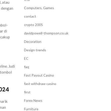
, atau
Computers, Games
n dengan
contact
crypto 2005
mbol-
ar di
davidpowell-thompson.co.uk
ncakup
Decoration
Design trends
EC
ine. Judi
faq
 tombol
Fast Payout Casino
fast withdraw casino
2024
first
Forex News
narik
inan
Furniture