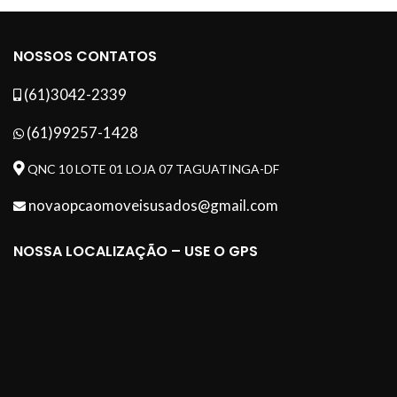
NOSSOS CONTATOS
(61)3042-2339
(61)99257-1428
QNC 10 LOTE 01 LOJA 07 TAGUATINGA-DF
novaopcaomoveisusados@gmail.com
NOSSA LOCALIZAÇÃO – USE O GPS