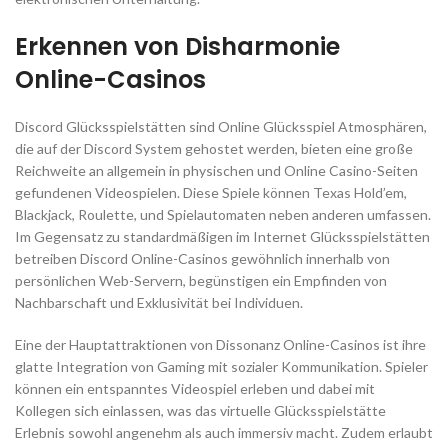
Erkennen von Disharmonie
Online-Casinos
Discord Glücksspielstätten sind Online Glücksspiel Atmosphären,
die auf der Discord System gehostet werden, bieten eine große
Reichweite an allgemein in physischen und Online Casino-Seiten
gefundenen Videospielen. Diese Spiele können Texas Hold’em,
Blackjack, Roulette, und Spielautomaten neben anderen umfassen.
Im Gegensatz zu standardmäßigen im Internet Glücksspielstätten
betreiben Discord Online-Casinos gewöhnlich innerhalb von
persönlichen Web-Servern, begünstigen ein Empfinden von
Nachbarschaft und Exklusivität bei Individuen.
Eine der Hauptattraktionen von Dissonanz Online-Casinos ist ihre
glatte Integration von Gaming mit sozialer Kommunikation. Spieler
können ein entspanntes Videospiel erleben und dabei mit
Kollegen sich einlassen, was das virtuelle Glücksspielstätte
Erlebnis sowohl angenehm als auch immersiv macht. Zudem erlaubt