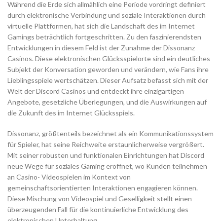
Während die Erde sich allmählich eine Periode vordringt definiert
durch elektronische Verbindung und soziale Interaktionen durch
virtuelle Plattformen, hat sich die Landschaft des im Internet
Gamings beträchtlich fortgeschritten. Zu den faszinierendsten
Entwicklungen in diesem Feld ist der Zunahme der Dissonanz
Casinos. Diese elektronischen Glücksspielorte sind ein deutliches
Subjekt der Konversation geworden und verändern, wie Fans ihre
Lieblingsspiele wertschätzen. Dieser Aufsatz befasst sich mit der
Welt der Discord Casinos und entdeckt ihre einzigartigen
Angebote, gesetzliche Überlegungen, und die Auswirkungen auf
die Zukunft des im Internet Glücksspiels.
Dissonanz, größtenteils bezeichnet als ein Kommunikationssystem
für Spieler, hat seine Reichweite erstaunlicherweise vergrößert.
Mit seiner robusten und funktionalen Einrichtungen hat Discord
neue Wege für soziales Gaming eröffnet, wo Kunden teilnehmen
an Casino- Videospielen im Kontext von
gemeinschaftsorientierten Interaktionen engagieren können.
Diese Mischung von Videospiel und Geselligkeit stellt einen
überzeugenden Fall für die kontinuierliche Entwicklung des
elektronischen Unterhaltung.