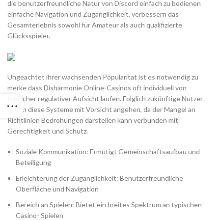
die benutzerfreundliche Natur von Discord einfach zu bedienen
einfache Navigation und Zugänglichkeit, verbessern das
Gesamterlebnis sowohl für Amateur als auch qualifizierte
Glücksspieler.
Ungeachtet ihrer wachsenden Popularität ist es notwendig zu
merke dass Disharmonie Online-Casinos oft individuell von
typischer regulativer Aufsicht laufen. Folglich zukünftige Nutzer
haben diese Systeme mit Vorsicht angehen, da der Mangel an
Richtlinien Bedrohungen darstellen kann verbunden mit
Gerechtigkeit und Schutz.
Soziale Kommunikation: Ermutigt Gemeinschaftsaufbau und
Beteiligung
Erleichterung der Zugänglichkeit: Benutzerfreundliche
Oberfläche und Navigation
Bereich an Spielen: Bietet ein breites Spektrum an typischen
Casino- Spielen