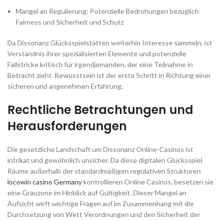
Mangel an Regulierung: Potenzielle Bedrohungen bezüglich
Fairness und Sicherheit und Schutz
Da Dissonanz Glücksspielstätten weiterhin Interesse sammeln, ist
Verständnis ihrer spezialisierten Elemente und potenzielle
Fallstricke kritisch für irgendjemanden, der eine Teilnahme in
Betracht zieht. Bewusstsein ist der erste Schritt in Richtung einer
sicheren und angenehmen Erfahrung.
Rechtliche Betrachtungen und
Herausforderungen
Die gesetzliche Landschaft um Dissonanz Online-Casinos ist
intrikat und gewöhnlich unsicher. Da diese digitalen Glücksspiel
Räume außerhalb der standardmäßigen regulativen Strukturen
locowin casino Germany
kontrollieren Online Casinos, besetzen sie
eine Grauzone im Hinblick auf Gültigkeit. Dieser Mangel an
Aufsicht wirft wichtige Fragen auf im Zusammenhang mit die
Durchsetzung von Wett Verordnungen und den Sicherheit der