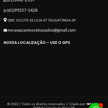
(61)99257-1428
QNC 10 LOTE 01 LOJA 07 TAGUATINGA-DF
novaopcaomoveisusados@gmail.com
NOSSA LOCALIZAÇÃO – USE O GPS
© 2022 | Todos os direitos reservados | Criado por: ❤️
Making
1
Digital
| Criação de Sites DF