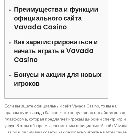
Преимущества и функции
официального сайта
Vavada Casino
Как зарегистрироваться и
начать играть в Vavada
Casino
Бонусы и акции для новых
игроков
Если вы ищете официальный сайт Vavada Casino, то вы на
правом пути.
вавада
Казино – это популярная онлайн-игровая
платформа, которая предлагает игрокам широкий спектр игр и
услуг. В этом обзоре мы рассмотрим официальный сайт Vavada
Casino и дадим вам советы, как безопасно играть на этом сайте.