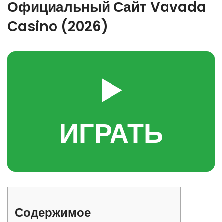
Официальный Сайт Vavada
Casino (2026)
▶️
ИГРАТЬ
Содержимое