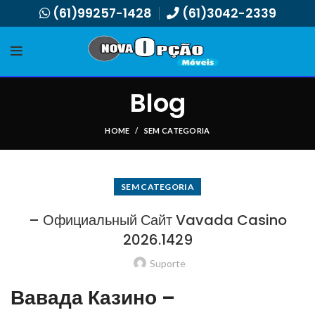
(61)99257-1428
(61)3042-2339
Blog
HOME
SEM CATEGORIA
SEM CATEGORIA
– Официальный Сайт Vavada Casino
2026.1429
Suporte
Вавада Казино –