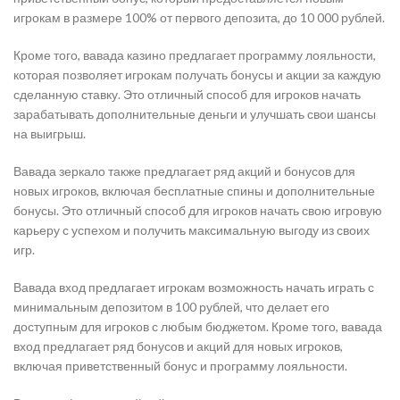
игрокам в размере 100% от первого депозита, до 10 000 рублей.
Кроме того, вавада казино предлагает программу лояльности,
которая позволяет игрокам получать бонусы и акции за каждую
сделанную ставку. Это отличный способ для игроков начать
зарабатывать дополнительные деньги и улучшать свои шансы
на выигрыш.
Вавада зеркало также предлагает ряд акций и бонусов для
новых игроков, включая бесплатные спины и дополнительные
бонусы. Это отличный способ для игроков начать свою игровую
карьеру с успехом и получить максимальную выгоду из своих
игр.
Вавада вход предлагает игрокам возможность начать играть с
минимальным депозитом в 100 рублей, что делает его
доступным для игроков с любым бюджетом. Кроме того, вавада
вход предлагает ряд бонусов и акций для новых игроков,
включая приветственный бонус и программу лояльности.