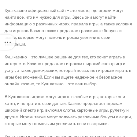
Куш казино официальный сайт – это место, где игроки могут
найти все, что им нужно для игры. Здесь они могут найти
информацию о различных играх, правила игры, а также условия
для игроков. Казино также предлагает различные бонусы и
акции, которые могут помочь игрокам увеличить свои
выигрыши.
Куш казино – это лучшее решение для тех, кто хочет играть в
интернете. Казино предлагает игрокам широкий спектр игр и
услуг, а также демо-режим, который позволяет игрокам играть в
игры без вложений. Если вы ищете надежное и безопасное
онлайн-казино, то Куш казино – это ваш выбор.
В Куш казино игроки могут играть в любые игры, которые они
хотят, и не тратить свои деньги. Казино предлагает игрокам
широкий спектр игр, включая слоты, карточные игры, рулетку и
другие. Игроки также могут получать различные бонусы и акции,
которые могут помочь им увеличить свои выигрыши.
Куш казино – это лучшее решение для тех, кто хочет играть в