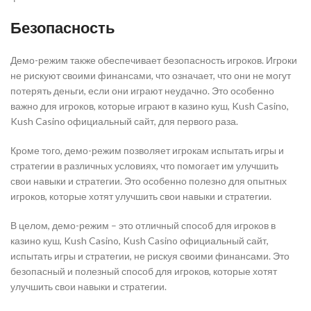
Безопасность
Демо-режим также обеспечивает безопасность игроков. Игроки
не рискуют своими финансами, что означает, что они не могут
потерять деньги, если они играют неудачно. Это особенно
важно для игроков, которые играют в казино куш, Kush Casino,
Kush Casino официальный сайт, для первого раза.
Кроме того, демо-режим позволяет игрокам испытать игры и
стратегии в различных условиях, что помогает им улучшить
свои навыки и стратегии. Это особенно полезно для опытных
игроков, которые хотят улучшить свои навыки и стратегии.
В целом, демо-режим – это отличный способ для игроков в
казино куш, Kush Casino, Kush Casino официальный сайт,
испытать игры и стратегии, не рискуя своими финансами. Это
безопасный и полезный способ для игроков, которые хотят
улучшить свои навыки и стратегии.