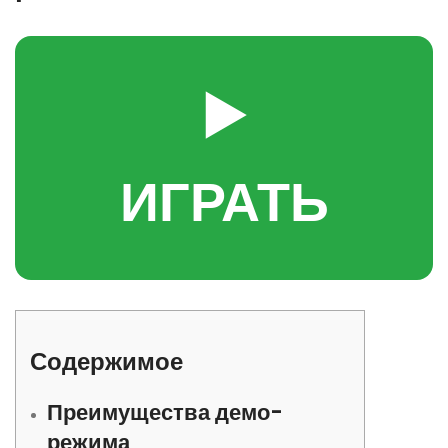
▶️
ИГРАТЬ
Содержимое
Преимущества демо-
режима