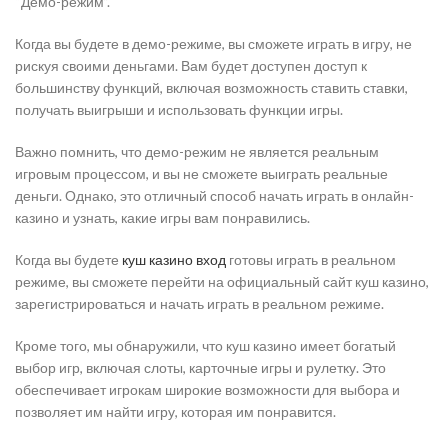
“Демо-режим”.
Когда вы будете в демо-режиме, вы сможете играть в игру, не
рискуя своими деньгами. Вам будет доступен доступ к
большинству функций, включая возможность ставить ставки,
получать выигрыши и использовать функции игры.
Важно помнить, что демо-режим не является реальным
игровым процессом, и вы не сможете выиграть реальные
деньги. Однако, это отличный способ начать играть в онлайн-
казино и узнать, какие игры вам понравились.
Когда вы будете
куш казино вход
готовы играть в реальном
режиме, вы сможете перейти на официальный сайт куш казино,
зарегистрироваться и начать играть в реальном режиме.
Кроме того, мы обнаружили, что куш казино имеет богатый
выбор игр, включая слоты, карточные игры и рулетку. Это
обеспечивает игрокам широкие возможности для выбора и
позволяет им найти игру, которая им понравится.