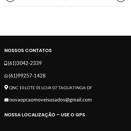
NOSSOS CONTATOS
(61)3042-2339
(61)99257-1428
QNC 10 LOTE 01 LOJA 07 TAGUATINGA-DF
novaopcaomoveisusados@gmail.com
NOSSA LOCALIZAÇÃO – USE O GPS