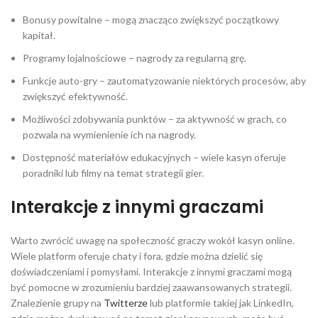
Bonusy powitalne – mogą znacząco zwiększyć początkowy
kapitał.
Programy lojalnościowe – nagrody za regularną grę.
Funkcje auto-gry – zautomatyzowanie niektórych procesów, aby
zwiększyć efektywność.
Możliwości zdobywania punktów – za aktywność w grach, co
pozwala na wymienienie ich na nagrody.
Dostępność materiałów edukacyjnych – wiele kasyn oferuje
poradniki lub filmy na temat strategii gier.
Interakcje z innymi graczami
Warto zwrócić uwagę na społeczność graczy wokół kasyn online.
Wiele platform oferuje chaty i fora, gdzie można dzielić się
doświadczeniami i pomysłami. Interakcje z innymi graczami mogą
być pomocne w zrozumieniu bardziej zaawansowanych strategii.
Znalezienie grupy na
Twitterze
lub platformie takiej jak LinkedIn,