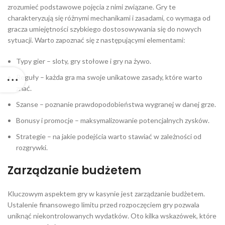
zrozumieć podstawowe pojęcia z nimi związane. Gry te
charakteryzują się różnymi mechanikami i zasadami, co wymaga od
gracza umiejętności szybkiego dostosowywania się do nowych
sytuacji. Warto zapoznać się z następującymi elementami:
Typy gier – sloty, gry stołowe i gry na żywo.
Reguły – każda gra ma swoje unikatowe zasady, które warto
znać.
Szanse – poznanie prawdopodobieństwa wygranej w danej grze.
Bonusy i promocje – maksymalizowanie potencjalnych zysków.
Strategie – na jakie podejścia warto stawiać w zależności od
rozgrywki.
Zarządzanie budżetem
Kluczowym aspektem gry w kasynie jest zarządzanie budżetem.
Ustalenie finansowego limitu przed rozpoczęciem gry pozwala
uniknąć niekontrolowanych wydatków. Oto kilka wskazówek, które