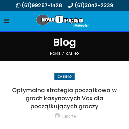
(61)99257-1428
(61)3042-2339
Blog
HOME
CASINO
CASINO
Optymalna strategia początkowa w
grach kasynowych Vox dla
początkujących graczy
Suporte