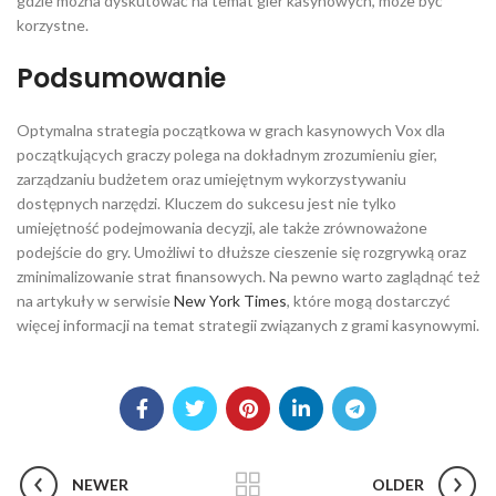
gdzie można dyskutować na temat gier kasynowych, może być
korzystne.
Podsumowanie
Optymalna strategia początkowa w grach kasynowych Vox dla
początkujących graczy polega na dokładnym zrozumieniu gier,
zarządzaniu budżetem oraz umiejętnym wykorzystywaniu
dostępnych narzędzi. Kluczem do sukcesu jest nie tylko
umiejętność podejmowania decyzji, ale także zrównoważone
podejście do gry. Umożliwi to dłuższe cieszenie się rozgrywką oraz
zminimalizowanie strat finansowych. Na pewno warto zaglądnąć też
na artykuły w serwisie
New York Times
, które mogą dostarczyć
więcej informacji na temat strategii związanych z grami kasynowymi.
NEWER
OLDER