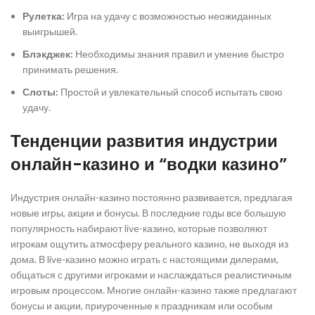
Рулетка:
Игра на удачу с возможностью неожиданных
выигрышей.
Блэкджек:
Необходимы знания правил и умение быстро
принимать решения.
Слоты:
Простой и увлекательный способ испытать свою
удачу.
Тенденции развития индустрии
онлайн-казино и “водки казино”
Индустрия онлайн-казино постоянно развивается, предлагая
новые игры, акции и бонусы. В последние годы все большую
популярность набирают live-казино, которые позволяют
игрокам ощутить атмосферу реального казино, не выходя из
дома. В live-казино можно играть с настоящими дилерами,
общаться с другими игроками и наслаждаться реалистичным
игровым процессом. Многие онлайн-казино также предлагают
бонусы и акции, приуроченные к праздникам или особым