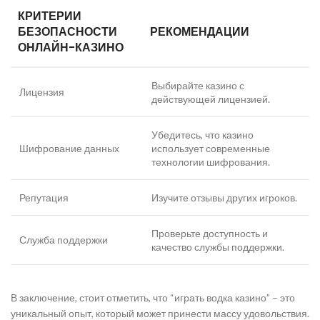
КРИТЕРИИ
БЕЗОПАСНОСТИ
РЕКОМЕНДАЦИИ
ОНЛАЙН-КАЗИНО
Выбирайте казино с
Лицензия
действующей лицензией.
Убедитесь, что казино
Шифрование данных
использует современные
технологии шифрования.
Репутация
Изучите отзывы других игроков.
Проверьте доступность и
Служба поддержки
качество службы поддержки.
В заключение, стоит отметить, что “играть водка казино” – это
уникальный опыт, который может принести массу удовольствия.