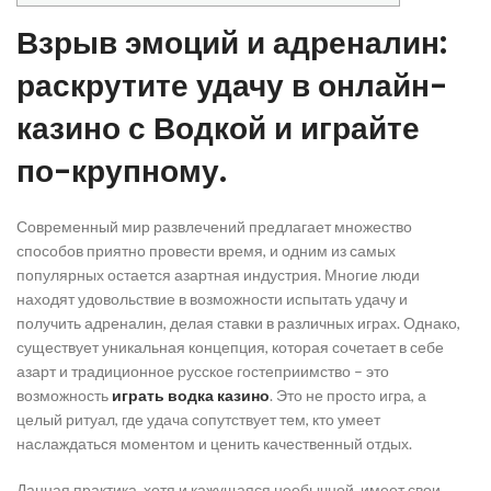
Взрыв эмоций и адреналин:
раскрутите удачу в онлайн-
казино с Водкой и играйте
по-крупному.
Современный мир развлечений предлагает множество
способов приятно провести время, и одним из самых
популярных остается азартная индустрия. Многие люди
находят удовольствие в возможности испытать удачу и
получить адреналин, делая ставки в различных играх. Однако,
существует уникальная концепция, которая сочетает в себе
азарт и традиционное русское гостеприимство – это
возможность
играть водка казино
. Это не просто игра, а
целый ритуал, где удача сопутствует тем, кто умеет
наслаждаться моментом и ценить качественный отдых.
Данная практика, хотя и кажущаяся необычной, имеет свои