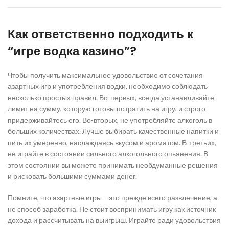
Как ответственно подходить к
“игре водка казино”?
Чтобы получить максимальное удовольствие от сочетания
азартных игр и употребления водки, необходимо соблюдать
несколько простых правил. Во-первых, всегда устанавливайте
лимит на сумму, которую готовы потратить на игру, и строго
придерживайтесь его. Во-вторых, не употребляйте алкоголь в
больших количествах. Лучше выбирать качественные напитки и
пить их умеренно, наслаждаясь вкусом и ароматом. В-третьих,
не играйте в состоянии сильного алкогольного опьянения. В
этом состоянии вы можете принимать необдуманные решения
и рисковать большими суммами денег.
Помните, что азартные игры – это прежде всего развлечение, а
не способ заработка. Не стоит воспринимать игру как источник
дохода и рассчитывать на выигрыш. Играйте ради удовольствия