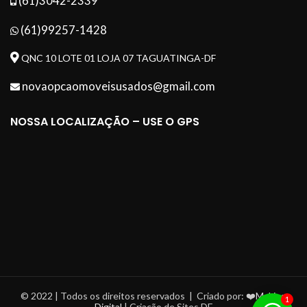
(61)3042-2339
(61)99257-1428
QNC 10 LOTE 01 LOJA 07 TAGUATINGA-DF
novaopcaomoveisusados@gmail.com
NOSSA LOCALIZAÇÃO – USE O GPS
© 2022 | Todos os direitos reservados | Criado por: ❤️
Making
1
Digital
| Criação de Sites DF