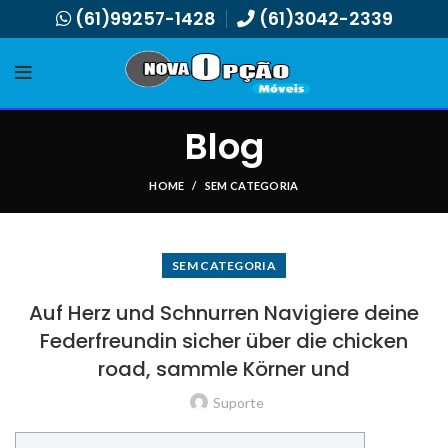
(61)99257-1428
(61)3042-2339
Blog
HOME
SEM CATEGORIA
SEM CATEGORIA
Auf Herz und Schnurren Navigiere deine
Federfreundin sicher über die chicken
road, sammle Körner und
Suporte