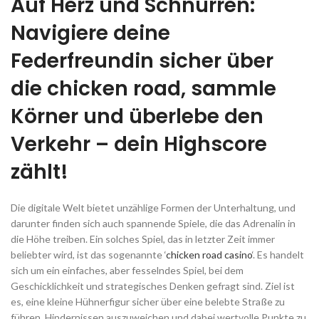
Auf Herz und Schnurren:
Navigiere deine
Federfreundin sicher über
die chicken road, sammle
Körner und überlebe den
Verkehr – dein Highscore
zählt!
Die digitale Welt bietet unzählige Formen der Unterhaltung, und
darunter finden sich auch spannende Spiele, die das Adrenalin in
die Höhe treiben. Ein solches Spiel, das in letzter Zeit immer
beliebter wird, ist das sogenannte ‘
chicken road casino
‘. Es handelt
sich um ein einfaches, aber fesselndes Spiel, bei dem
Geschicklichkeit und strategisches Denken gefragt sind. Ziel ist
es, eine kleine Hühnerfigur sicher über eine belebte Straße zu
führen, Hindernissen auszuweichen und dabei wertvolle Punkte zu