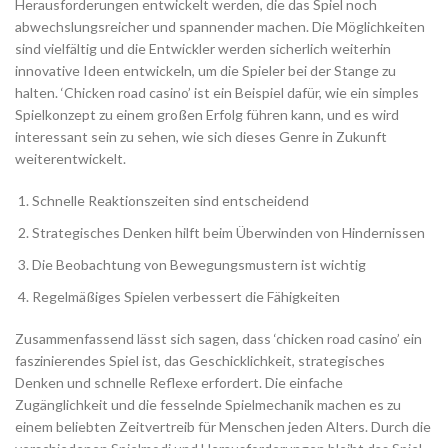
Herausforderungen entwickelt werden, die das Spiel noch
abwechslungsreicher und spannender machen. Die Möglichkeiten
sind vielfältig und die Entwickler werden sicherlich weiterhin
innovative Ideen entwickeln, um die Spieler bei der Stange zu
halten. ‘Chicken road casino’ ist ein Beispiel dafür, wie ein simples
Spielkonzept zu einem großen Erfolg führen kann, und es wird
interessant sein zu sehen, wie sich dieses Genre in Zukunft
weiterentwickelt.
Schnelle Reaktionszeiten sind entscheidend
Strategisches Denken hilft beim Überwinden von Hindernissen
Die Beobachtung von Bewegungsmustern ist wichtig
Regelmäßiges Spielen verbessert die Fähigkeiten
Zusammenfassend lässt sich sagen, dass ‘chicken road casino’ ein
faszinierendes Spiel ist, das Geschicklichkeit, strategisches
Denken und schnelle Reflexe erfordert. Die einfache
Zugänglichkeit und die fesselnde Spielmechanik machen es zu
einem beliebten Zeitvertreib für Menschen jeden Alters. Durch die