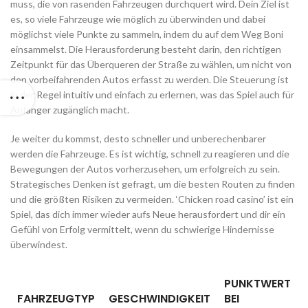
muss, die von rasenden Fahrzeugen durchquert wird. Dein Ziel ist
es, so viele Fahrzeuge wie möglich zu überwinden und dabei
möglichst viele Punkte zu sammeln, indem du auf dem Weg Boni
einsammelst. Die Herausforderung besteht darin, den richtigen
Zeitpunkt für das Überqueren der Straße zu wählen, um nicht von
den vorbeifahrenden Autos erfasst zu werden. Die Steuerung ist
in der Regel intuitiv und einfach zu erlernen, was das Spiel auch für
Anfänger zugänglich macht.
Je weiter du kommst, desto schneller und unberechenbarer
werden die Fahrzeuge. Es ist wichtig, schnell zu reagieren und die
Bewegungen der Autos vorherzusehen, um erfolgreich zu sein.
Strategisches Denken ist gefragt, um die besten Routen zu finden
und die größten Risiken zu vermeiden. ‘Chicken road casino’ ist ein
Spiel, das dich immer wieder aufs Neue herausfordert und dir ein
Gefühl von Erfolg vermittelt, wenn du schwierige Hindernisse
überwindest.
PUNKTWERT
FAHRZEUGTYP
GESCHWINDIGKEIT
BEI