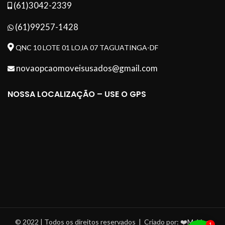
(61)3042-2339
(61)99257-1428
QNC 10 LOTE 01 LOJA 07 TAGUATINGA-DF
novaopcaomoveisusados@gmail.com
NOSSA LOCALIZAÇÃO – USE O GPS
© 2022 | Todos os direitos reservados | Criado por: ❤️
Making
1