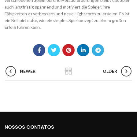
verschiedenen Spielmodi und Herausforderungen bleibt das Spiel
auch langfristig spannend und motiviert die Spieler, ihre
Fähigkeiten zu verbessern und neue Highscores zu erzielen. Es ist
ein Beispiel dafür, wie ein simples Spielkonzept zu einem großen
Erfolg führen kann.
NEWER
OLDER
NOSSOS CONTATOS