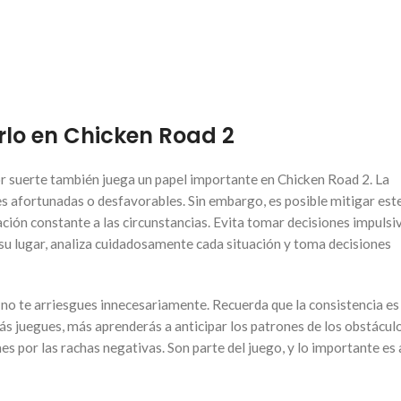
arlo en Chicken Road 2
ctor suerte también juega un papel importante en Chicken Road 2. La
s afortunadas o desfavorables. Sin embargo, es posible mitigar este
ación constante a las circunstancias. Evita tomar decisiones impulsi
su lugar, analiza cuidadosamente cada situación y toma decisiones
no te arriesgues innecesariamente. Recuerda que la consistencia es
s juegues, más aprenderás a anticipar los patrones de los obstáculo
 por las rachas negativas. Son parte del juego, y lo importante es