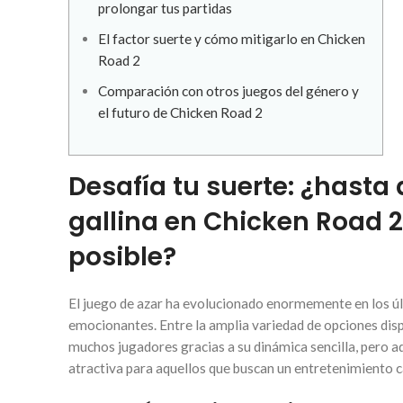
prolongar tus partidas
El factor suerte y cómo mitigarlo en Chicken
Road 2
Comparación con otros juegos del género y
el futuro de Chicken Road 2
Desafía tu suerte: ¿hasta 
gallina en Chicken Road 
posible?
El juego de azar ha evolucionado enormemente en los ú
emocionantes. Entre la amplia variedad de opciones dis
muchos jugadores gracias a su dinámica sencilla, pero ad
atractiva para aquellos que buscan un entretenimiento c