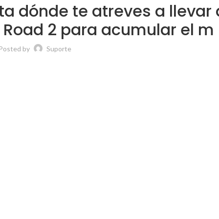
ta dónde te atreves a llevar 
n Road 2 para acumular el m
Posted by
Suporte