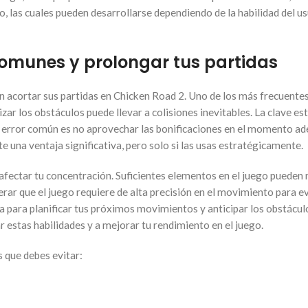
 las cuales pueden desarrollarse dependiendo de la habilidad del us
comunes y prolongar tus partidas
cortar sus partidas en Chicken Road 2. Uno de los más frecuentes
ar los obstáculos puede llevar a colisiones inevitables. La clave es
 error común es no aprovechar las bonificaciones en el momento ad
 una ventaja significativa, pero solo si las usas estratégicamente.
fectar tu concentración. Suficientes elementos en el juego pueden 
rar que el juego requiere de alta precisión en el movimiento para ev
para planificar tus próximos movimientos y anticipar los obstácul
 estas habilidades y a mejorar tu rendimiento en el juego.
s que debes evitar: