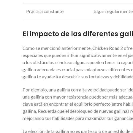
Práctica constante
Jugar regularmente 
El impacto de las diferentes ga
Como se mencionó anteriormente, Chicken Road 2 ofrece 
especiales que pueden influir significativamente en el j
a los obstáculos e incluso algunas pueden tener la capac
gallina adecuada es crucial para adaptarse a diferentes 
gallina te ayudará a descubrir sus fortalezas y debilidad
Por ejemplo, una gallina con alta velocidad puede ser id
una gallina con mayor resistencia puede ser más adecua
clave está en encontrar el equilibrio perfecto entre hab
gallina. Recuerda que el desbloqueo de nuevas gallinas 
mejorando tus habilidades para maximizar tus ganancia
La elección de la gallina no es parte solo de un estilo de 