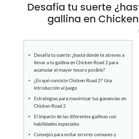
Desafía tu suerte ¿has
gallina en Chicke
Desafía tu suerte: ¿hasta dónde te atreves a
llevar a tu gallina en Chicken Road 2 para
acumular el mayor tesoro posible?
¿En qué consiste Chicken Road 2? Una
introducción al juego
Estrategias para maximizar tus ganancias en
Chicken Road 2
El impacto de las diferentes gallinas con
habilidades especiales
Consejos para evitar errores comunes y