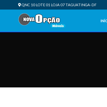
QNC 10 LOTE 01 LOJA 07 TAGUATINGA-DF
INÍ