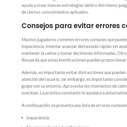
ayuda a crear nuevas estrategias dentro del mismo juego,
de ciertos conocimientos aplicados.
Consejos para evitar errores 
Muchos jugadores cometen errores comunes que pueden a
impaciencia. Intentar avanzar demasiado rápido sin analiz
mantener la calma y tomar decisiones informadas. Otro
Recuerda que estas bonificaciones pueden proporcionarte
Además, es importante evitar distracciones que puedan a
atención del usuario, sin embargo, es importante conside
golpe con su entorno. Aprovecha los momentos de calma 
avecinan. La práctica constante te ayudará a automatizar
A continuación, se presenta una lista de errores comune
Impaciencia