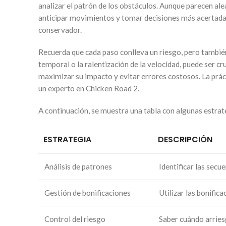
analizar el patrón de los obstáculos. Aunque parecen ale
anticipar movimientos y tomar decisiones más acertadas
conservador.
Recuerda que cada paso conlleva un riesgo, pero también
temporal o la ralentización de la velocidad, puede ser c
maximizar su impacto y evitar errores costosos. La práct
un experto en Chicken Road 2.
A continuación, se muestra una tabla con algunas estrat
ESTRATEGIA
DESCRIPCIÓN
Análisis de patrones
Identificar las secu
Gestión de bonificaciones
Utilizar las bonifi
Control del riesgo
Saber cuándo arries