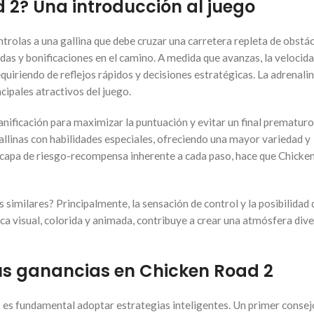
 2? Una introducción al juego
trolas a una gallina que debe cruzar una carretera repleta de obstác
das y bonificaciones en el camino. A medida que avanzas, la velocid
uiriendo de reflejos rápidos y decisiones estratégicas. La adrenalin
ncipales atractivos del juego.
lanificación para maximizar la puntuación y evitar un final prematuro
linas con habilidades especiales, ofreciendo una mayor variedad y
a capa de riesgo-recompensa inherente a cada paso, hace que Chicke
 similares? Principalmente, la sensación de control y la posibilidad 
ca visual, colorida y animada, contribuye a crear una atmósfera dive
us ganancias en Chicken Road 2
; es fundamental adoptar estrategias inteligentes. Un primer consej