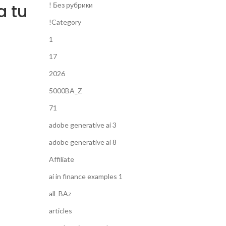
a tu
! Без рубрики
!Category
1
17
2026
5000BA_Z
71
adobe generative ai 3
adobe generative ai 8
Affiliate
ai in finance examples 1
all_BAz
articles