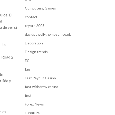
Computers, Games
ulos. El
contact
ad
crypto 2005
a de ver si
davidpowell-thompson.co.uk
Decoration
. La
Design trends
n Road 2
EC
faq
de
Fast Payout Casino
rtida y
fast withdraw casino
first
Forex News
o es
Furniture