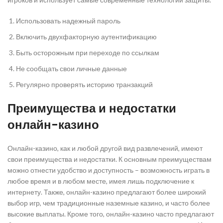
Использовать надежный пароль
Включить двухфакторную аутентификацию
Быть осторожным при переходе по ссылкам
Не сообщать свои личные данные
Регулярно проверять историю транзакций
Преимущества и недостатки
онлайн-казино
Онлайн-казино, как и любой другой вид развлечений, имеют
свои преимущества и недостатки. К основным преимуществам
можно отнести удобство и доступность – возможность играть в
любое время и в любом месте, имея лишь подключение к
интернету. Также, онлайн-казино предлагают более широкий
выбор игр, чем традиционные наземные казино, и часто более
высокие выплаты. Кроме того, онлайн-казино часто предлагают