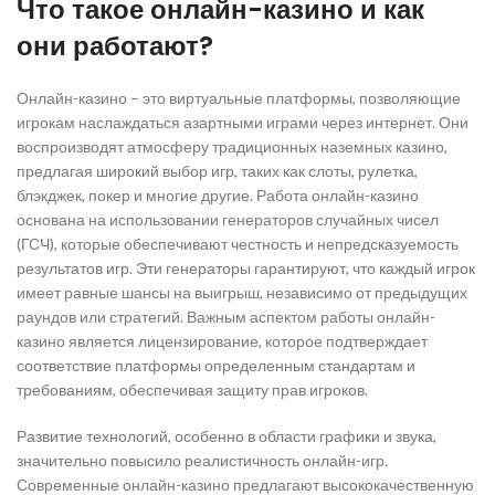
Что такое онлайн-казино и как
они работают?
Онлайн-казино – это виртуальные платформы, позволяющие
игрокам наслаждаться азартными играми через интернет. Они
воспроизводят атмосферу традиционных наземных казино,
предлагая широкий выбор игр, таких как слоты, рулетка,
блэкджек, покер и многие другие. Работа онлайн-казино
основана на использовании генераторов случайных чисел
(ГСЧ), которые обеспечивают честность и непредсказуемость
результатов игр. Эти генераторы гарантируют, что каждый игрок
имеет равные шансы на выигрыш, независимо от предыдущих
раундов или стратегий. Важным аспектом работы онлайн-
казино является лицензирование, которое подтверждает
соответствие платформы определенным стандартам и
требованиям, обеспечивая защиту прав игроков.
Развитие технологий, особенно в области графики и звука,
значительно повысило реалистичность онлайн-игр.
Современные онлайн-казино предлагают высококачественную