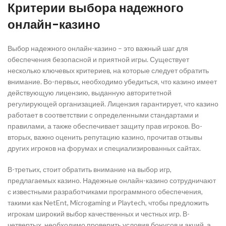
Критерии выбора надежного
онлайн-казино
Выбор надежного онлайн-казино – это важный шаг для
обеспечения безопасной и приятной игры. Существует
несколько ключевых критериев, на которые следует обратить
внимание. Во-первых, необходимо убедиться, что казино имеет
действующую лицензию, выданную авторитетной
регулирующей организацией. Лицензия гарантирует, что казино
работает в соответствии с определенными стандартами и
правилами, а также обеспечивает защиту прав игроков. Во-
вторых, важно оценить репутацию казино, прочитав отзывы
других игроков на форумах и специализированных сайтах.
В-третьих, стоит обратить внимание на выбор игр,
предлагаемых казино. Надежные онлайн-казино сотрудничают
с известными разработчиками программного обеспечения,
такими как NetEnt, Microgaming и Playtech, чтобы предложить
игрокам широкий выбор качественных и честных игр. В-
четвертых, необходимо проверить условия бонусов и акций, а