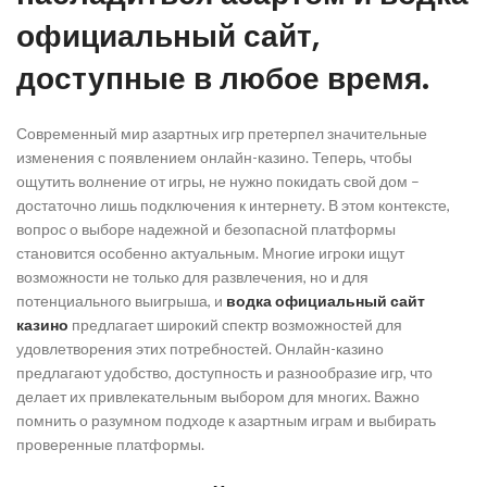
официальный сайт,
доступные в любое время.
Современный мир азартных игр претерпел значительные
изменения с появлением онлайн-казино. Теперь, чтобы
ощутить волнение от игры, не нужно покидать свой дом –
достаточно лишь подключения к интернету. В этом контексте,
вопрос о выборе надежной и безопасной платформы
становится особенно актуальным. Многие игроки ищут
возможности не только для развлечения, но и для
потенциального выигрыша, и
водка официальный сайт
казино
предлагает широкий спектр возможностей для
удовлетворения этих потребностей. Онлайн-казино
предлагают удобство, доступность и разнообразие игр, что
делает их привлекательным выбором для многих. Важно
помнить о разумном подходе к азартным играм и выбирать
проверенные платформы.