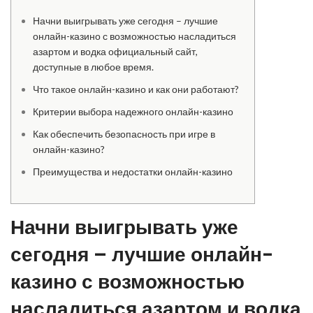
Начни выигрывать уже сегодня – лучшие
онлайн-казино с возможностью насладиться
азартом и водка официальный сайт,
доступные в любое время.
Что такое онлайн-казино и как они работают?
Критерии выбора надежного онлайн-казино
Как обеспечить безопасность при игре в
онлайн-казино?
Преимущества и недостатки онлайн-казино
Начни выигрывать уже
сегодня – лучшие онлайн-
казино с возможностью
насладиться азартом и водка