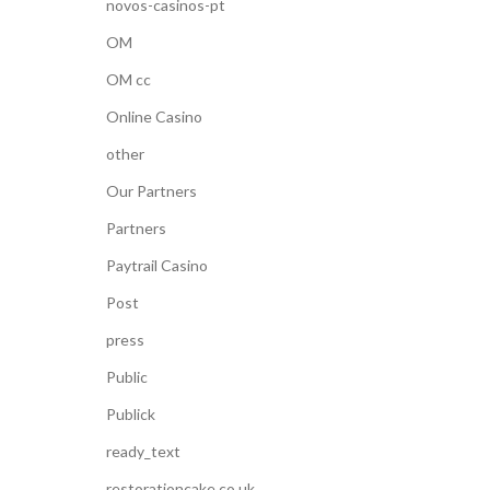
novos-casinos-pt
OM
OM cc
Online Casino
other
Our Partners
Partners
Paytrail Casino
Post
press
Public
Publick
ready_text
restorationcake.co.uk