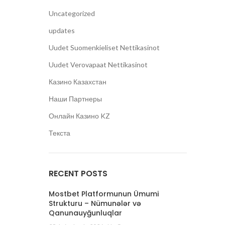
Uncategorized
updates
Uudet Suomenkieliset Nettikasinot
Uudet Verovapaat Nettikasinot
Казино Казахстан
Наши Партнеры
Онлайн Казино KZ
Текста
RECENT POSTS
Mostbet Platformunun Ümumi
Strukturu – Nümunələr və
Qanunauyğunluqlar