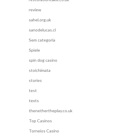
review
sahel.org.uk
sanodelucas.cl
Sem categoria
Spiele
spin dog casino
stoichimata
stories
test
texts
thenethertheplay.co.uk
Top Casinos
Torneios Casino