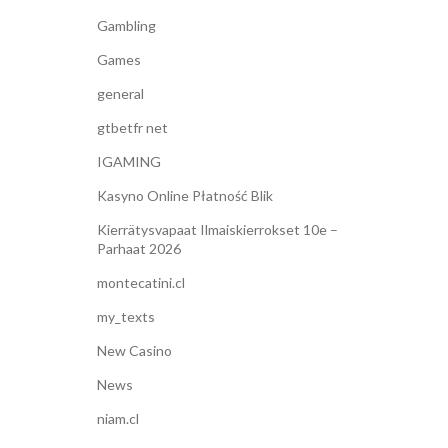
Gambling
Games
general
gtbetfr net
IGAMING
Kasyno Online Płatność Blik
Kierrätysvapaat Ilmaiskierrokset 10e –
Parhaat 2026
montecatini.cl
my_texts
New Casino
News
niam.cl