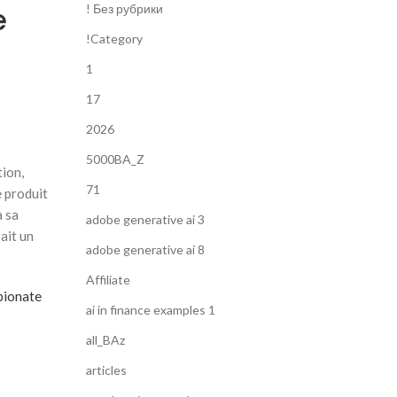
e
! Без рубрики
!Category
1
17
2026
5000BA_Z
ion,
71
e produit
à sa
adobe generative ai 3
ait un
adobe generative ai 8
Affiliate
pionate
ai in finance examples 1
all_BAz
articles