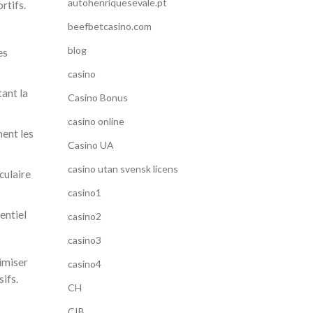
autohenriquesevale.pt
rtifs.
beefbetcasino.com
blog
es
casino
ant la
Casino Bonus
casino online
ment les
Casino UA
casino utan svensk licens
culaire
casino1
entiel
casino2
casino3
imiser
casino4
sifs.
CH
CIB