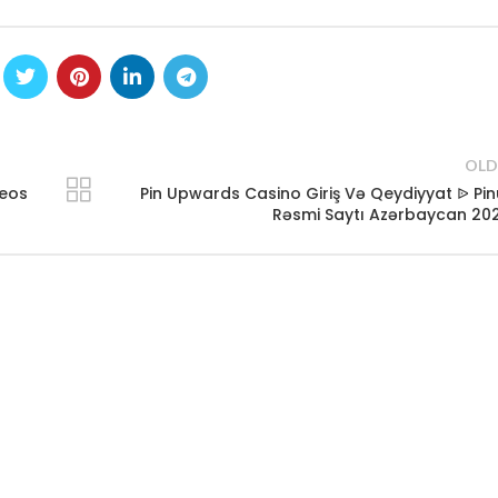
OLD
neos
Pin Upwards Casino Giriş Və Qeydiyyat ᐉ Pi
Rəsmi Saytı Azərbaycan 20